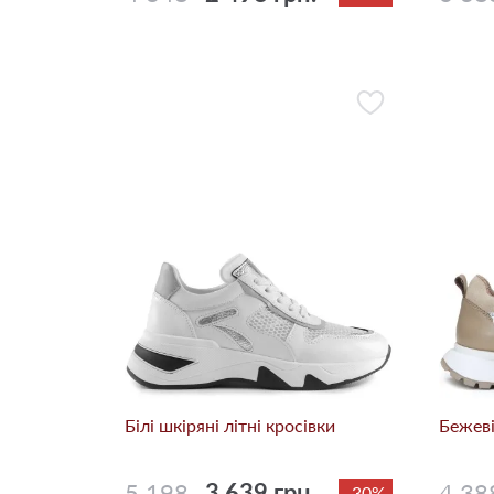
Білі шкіряні літні кросівки
Бежевi
5 198
3 639 грн.
4 38
-30%