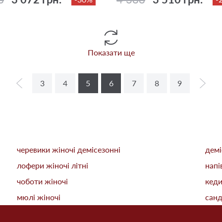
Показати ще
3
4
5
6
7
8
9
черевики жіночі демісезонні
демі
лофери жіночі літні
напі
чоботи жіночі
кеди
мюлі жіночі
санд