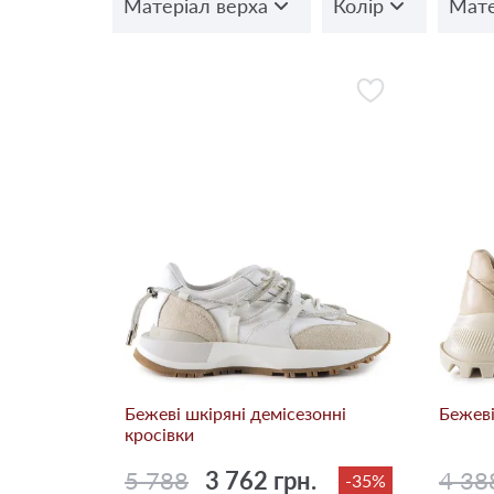
Матеріал верха
Колір
Мате
Бежевi шкіряні демісезонні
Бежевi
кросівки
5 788
3 762 грн.
4 38
-35%