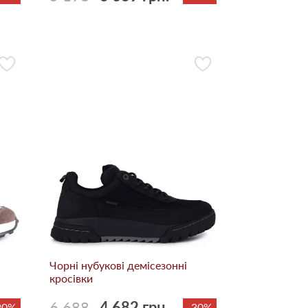
Чорні нубукові демісезонні
кросівки
6 688
4 682 грн.
20%
-30%