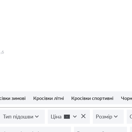
5,6
сівки зимові
Кросівки літні
Кросівки спортивні
Чорн
Тип підошви
Ціна
Розмір
-