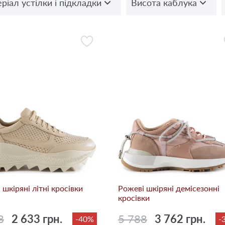
ріал устілки і підкладки
Висота каблука
 шкіряні літні кросівки
Рожеві шкіряні демісезонні
кросівки
8
2 633 грн.
5 788
3 762 грн.
-40%
-