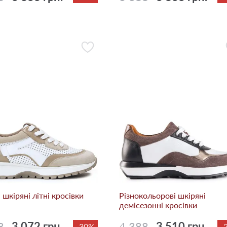
 шкіряні літні кросівки
Різнокольорові шкіряні
демісезонні кросівки
8
3 072 грн.
4 388
3 510 грн.
-30%
-