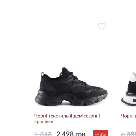
Чорні текстильні демісезонні
Чорні 
кросівки
4 348
2 498 грн.
6 38
-43%