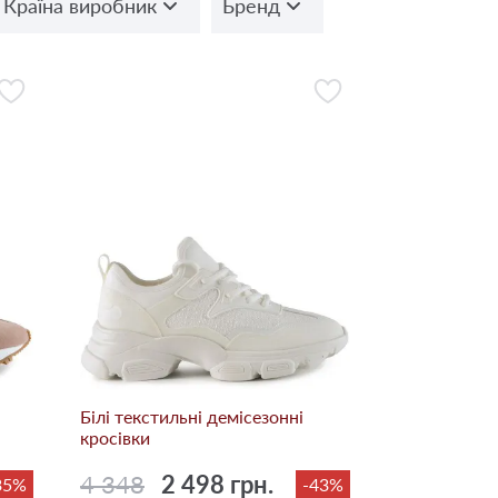
Країна виробник
Бренд
Білі текстильні демісезонні
кросівки
4 348
2 498 грн.
35%
-43%