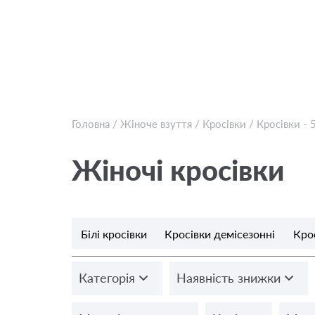
Головна
/
Жіноче взуття
/
Кросівки
/
Кросівки - 
Жіночі кросівки
Білі кросівки
Кросівки демісезонні
Кро
Категорія
Наявність знижки