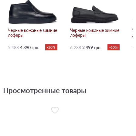
Черные кожаные зимние
Черные кожаные зимние
Ч
лоферы
лоферы
л
5 488
4 390 грн.
-20%
6 288
2 499 грн.
-60%
5
Просмотренные товары