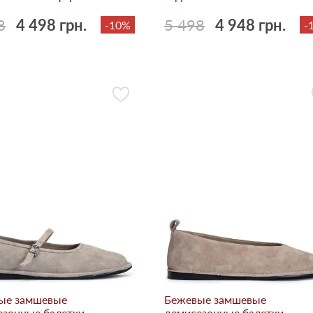
8
4 498 грн.
5 498
4 948 грн.
-10%
-
ые замшевые
Бежевые замшевые
езонные балетки
демисезонные балетки