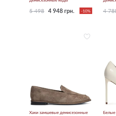
5 498
4 948 грн.
4 78
-10%
Хаки замшевые демисезонные
Белые