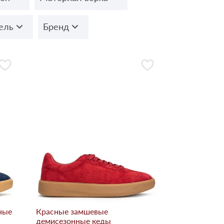
ель
Бренд
ные
Красные замшевые
демисезонные кеды