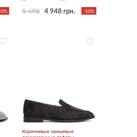
5 498
4 948 грн.
10%
-10%
Коричневые замшевые
демисезонные лоферы