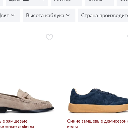
Цвет
Высота каблука
Страна производит
ые замшевые
Синие замшевые демисезон
езонные лоферы
кеды