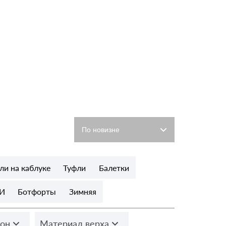
ли на каблуке
Туфли
Балетки
И
Ботфорты
Зимняя
он
Материал верха