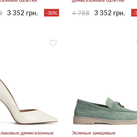
8
3 352 грн.
4 788
3 352 грн.
-30%
-
 лаковые демисезонные
Зеленые замшевые