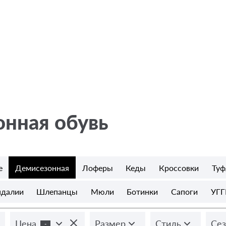
нная обувь
е
Демисезонная
Лоферы
Кеды
Кроссовки
Туф
ндалии
Шлепанцы
Мюли
Ботинки
Сапоги
УГГ
Цена
Размер
Стиль
Сез
-