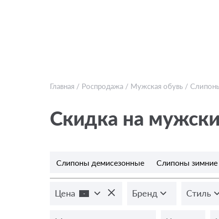
Главная
/
Роспродажа
/
Мужская обувь
/
Слипон
Скидка на мужск
Слипоны демисезонные
Слипоны зимние
Цена
Бренд
Стиль
-