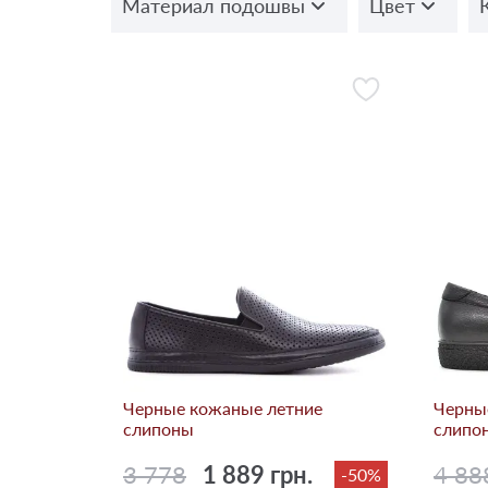
Материал подошвы
Цвет
Черные кожаные летние
Черны
слипоны
слипо
3 778
1 889 грн.
4 88
-50%