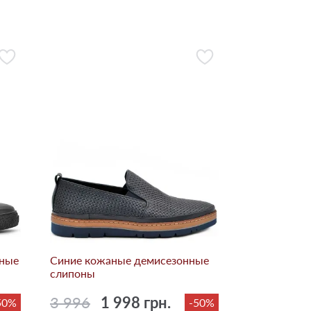
нные
Синие кожаные демисезонные
слипоны
3 996
1 998 грн.
50%
-50%