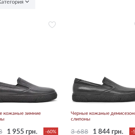
Категория
е кожаные зимние
Черные кожаные демисезо
ны
слипоны
8
1 955 грн.
3 688
1 844 грн.
-60%
-