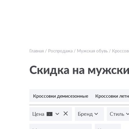
Главная
/
Роспродажа
/
Мужская обувь
/
Кроссов
Скидка на мужски
Кроссовки демисезонные
Кроссовки лет
Цена
Бренд
Стиль
-