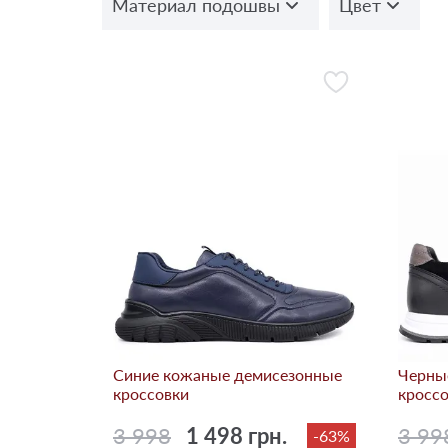
Материал подошвы
Цвет
Синие кожаные демисезонные
Черны
кроссовки
кросс
3 998
1 498 грн.
3 99
-63%