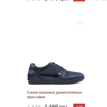
Синие кожаные демисезонные
кроссовки
4 538
1 499 грн.
-67%