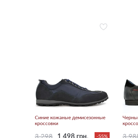
Синие кожаные демисезонные
Черны
кроссовки
кросс
3 298
1 498 грн.
3 98
-55%