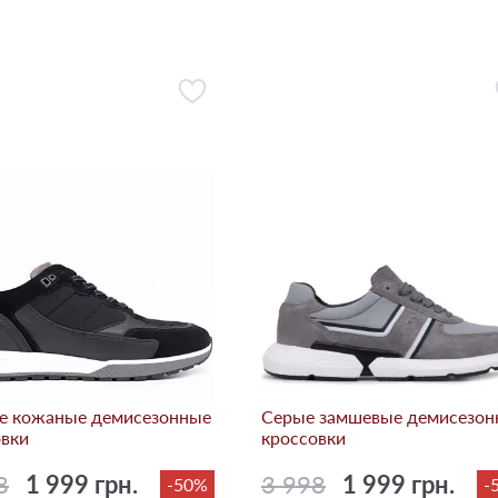
е кожаные демисезонные
Серые замшевые демисезон
овки
кроссовки
8
1 999 грн.
3 998
1 999 грн.
-50%
-