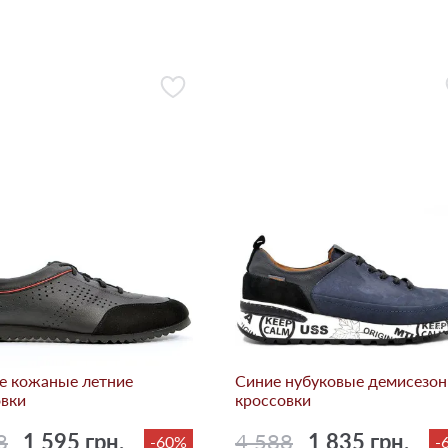
е кожаные летние
Синие нубуковые демисезо
овки
кроссовки
8
1 595 грн.
4 588
1 835 грн.
-60%
-