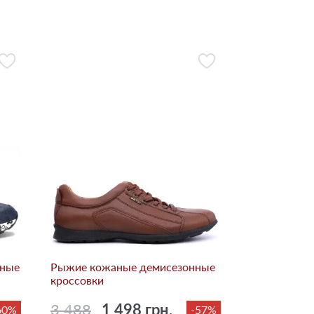
нные
Рыжие кожаные демисезонные
кроссовки
3 488
1 498 грн.
60%
-57%