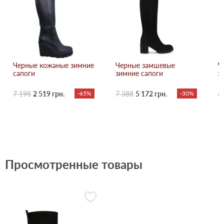
Черные кожаные зимние
Черные замшевые
Ч
сапоги
зимние сапоги
з
7 198
2 519 грн.
-65%
7 388
5 172 грн.
-30%
6
Просмотренные товары