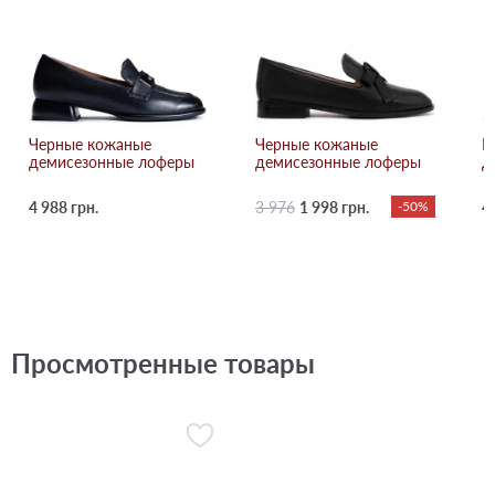
Черные кожаные
Черные кожаные
Р
демисезонные лоферы
демисезонные лоферы
д
4 988 грн.
3 976
1 998 грн.
-50%
4
Просмотренные товары