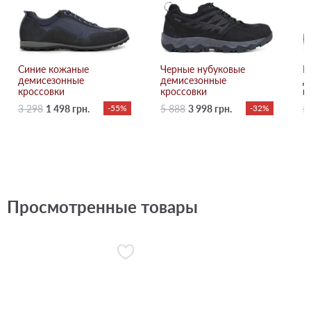
Синие кожаные
Черные нубуковые
К
демисезонные
демисезонные
д
кроссовки
кроссовки
к
3 298
1 498 грн.
-55%
5 888
3 998 грн.
-32%
5
Просмотренные товары