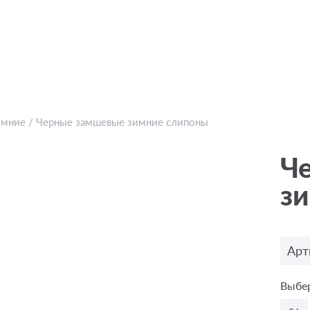
имние
/
Черные замшевые зимние слипоны
Ч
з
Арт
Выбер