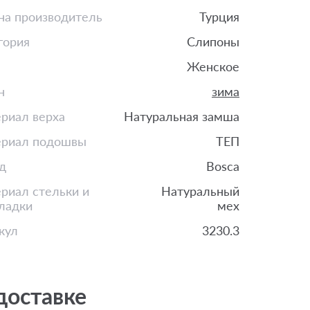
на производитель
Турция
гория
Слипоны
Женское
н
зима
риал верха
Натуральная замша
риал подошвы
ТЕП
д
Bosca
риал стельки и
Натуральный
ладки
мех
кул
3230.3
доставке