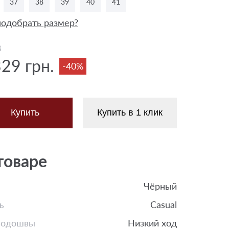
37
38
39
40
41
подобрать размер?
8
329 грн.
-40%
Купить
Купить в 1 клик
товаре
Чёрный
ь
Casual
подошвы
Низкий ход