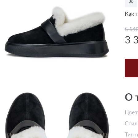
36
Как 
5 54
3 
О 
Цвет
Стил
Тип 