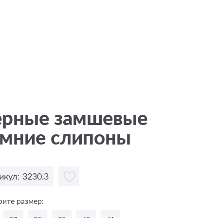
ерные замшевые
имние слипоны
икул: 3230.3
ите размер: