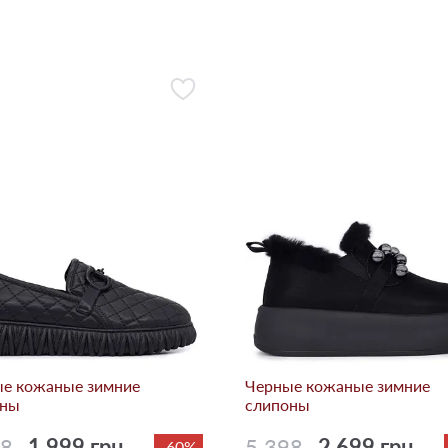
е кожаные зимние
Черные кожаные зимние
оны
слипоны
98
1 999 грн.
5 398
2 699 грн.
-60%