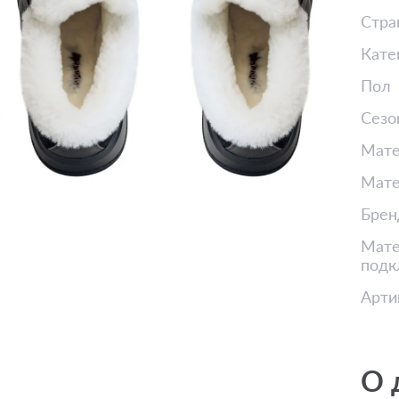
Стра
Кате
Пол
Сезо
Мате
Мате
Брен
Мате
подк
Арти
О 