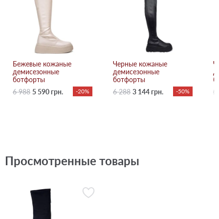
Бежевые кожаные
Черные кожаные
Ч
демисезонные
демисезонные
д
ботфорты
ботфорты
б
6 988
5 590 грн.
-20%
6 288
3 144 грн.
-50%
5
Просмотренные товары