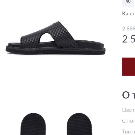
40
Как 
2 88
2 
О 
Цвет
Стил
Тип 