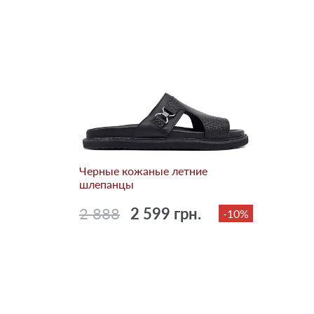
Черные кожаные летние
шлепанцы
2 888
2 599 грн.
-10%