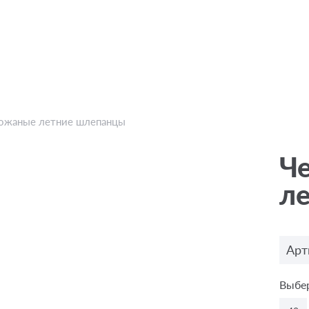
ожаные летние шлепанцы
Ч
л
Арт
Выбер