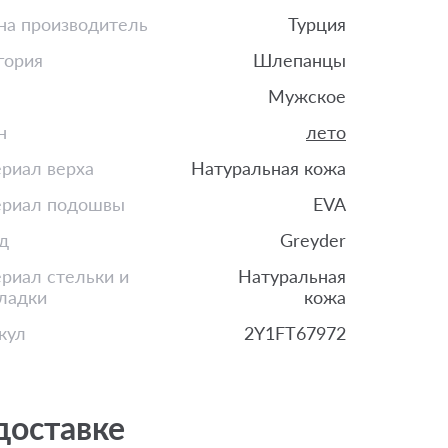
на производитель
Турция
гория
Шлепанцы
Мужское
н
лето
риал верха
Натуральная кожа
риал подошвы
EVA
д
Greyder
риал стельки и
Натуральная
ладки
кожа
кул
2Y1FT67972
доставке