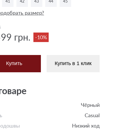
41
42
43
44
45
подобрать размер?
8
599 грн.
-10%
Купить
Купить в 1 клик
товаре
Чёрный
ь
Casual
подошвы
Низкий ход