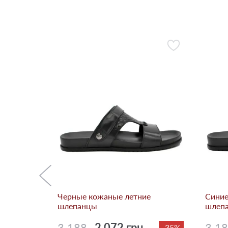
е
-10%
Черные кожаные летние
Синие
шлепанцы
шлеп
3 188
2 072 грн.
3 1
-35%