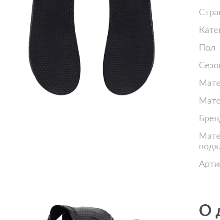
Стра
Кате
Пол
Сезо
Мате
Мате
Брен
Мате
подк
Арти
О 