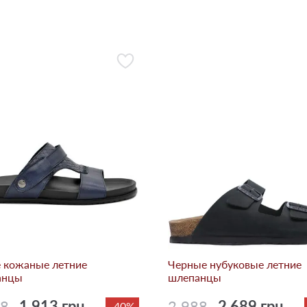
 кожаные летние
Черные нубуковые летние
анцы
шлепанцы
88
1 913 грн.
2 988
2 689 грн.
-40%