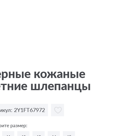
ерные кожаные
етние шлепанцы
икул: 2Y1FT67972
ите размер: