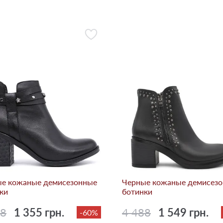
е кожаные демисезонные
Черные кожаные демисез
ки
ботинки
88
1 355 грн.
4 488
1 549 грн.
-60%