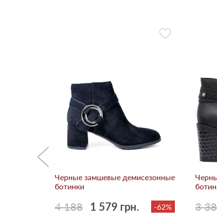
сезонные
-83%
Черные замшевые демисезонные
Черны
ботинки
ботин
4 188
1 579 грн.
3 3
-62%