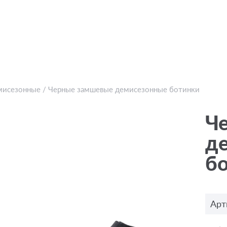
мисезонные
/
Черные замшевые демисезонные ботинки
Ч
д
б
Арт