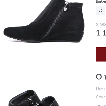
Выбер
36
3 68
1 
О 
Цвет
Стил
Тип 