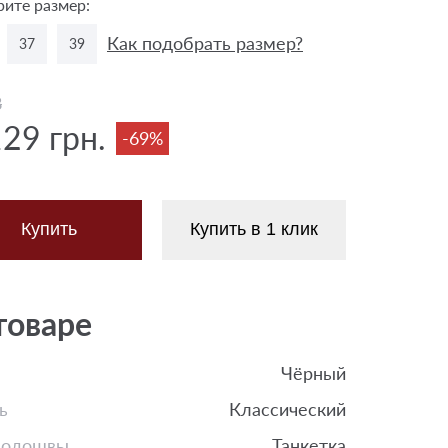
ите размер:
Как подобрать размер?
37
39
8
129 грн.
-69%
Купить
Купить в 1 клик
товаре
Чёрный
ь
Классический
подошвы
Танкетка