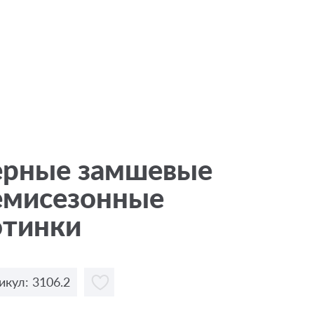
ерные замшевые
емисезонные
отинки
икул: 3106.2