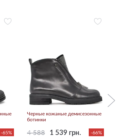
Черные л
ботинки
4 488
онные
Черные кожаные демисезонные
ботинки
4 588
1 539 грн.
-65%
-66%