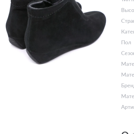
Высо
Стра
Кате
Пол
Сезо
Мате
Мате
Брен
Мате
Арти