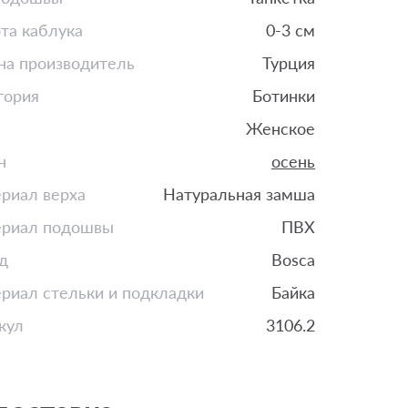
та каблука
0-3 см
на производитель
Турция
гория
Ботинки
Женское
н
осень
риал верха
Натуральная замша
риал подошвы
ПВХ
д
Bosca
риал стельки и подкладки
Байка
кул
3106.2