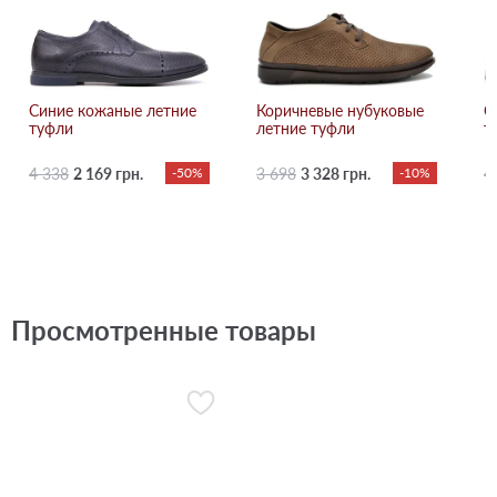
Синие кожаные летние
Коричневые нубуковые
С
туфли
летние туфли
т
4 338
2 169 грн.
-50%
3 698
3 328 грн.
-10%
4
Просмотренные товары