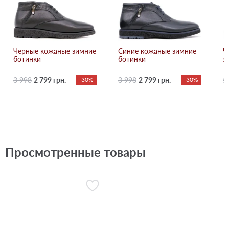
Черные кожаные зимние
Синие кожаные зимние
Ч
ботинки
ботинки
з
3 998
2 799 грн.
-30%
3 998
2 799 грн.
-30%
5
Просмотренные товары