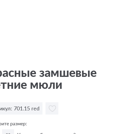
расные замшевые
етние мюли
икул: 701.15 red
ите размер: