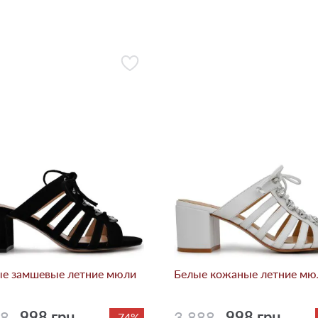
е замшевые летние мюли
Белые кожаные летние мю
88
998 грн.
3 888
998 грн.
-74%