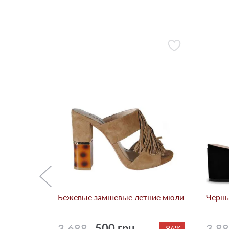
ние мюли
-50%
Бежевые замшевые летние мюли
Черны
3 688
500 грн.
3 8
-86%