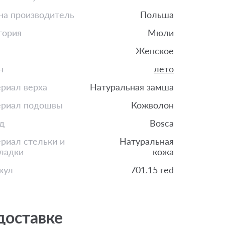
на производитель
Польша
гория
Мюли
Женское
н
лето
риал верха
Натуральная замша
риал подошвы
Кожволон
д
Bosca
риал стельки и
Натуральная
ладки
кожа
кул
701.15 red
доставке