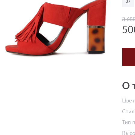
37
3 68
50
О 
Цвет
Стил
Тип 
Высо