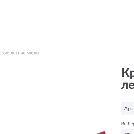
евые летние мюли
К
л
Арт
Выбер