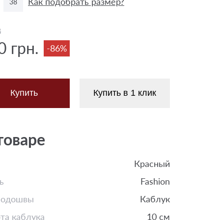
Как подобрать размер?
38
8
0 грн.
-86%
Купить
Купить в 1 клик
товаре
Красный
ь
Fashion
подошвы
Каблук
та каблука
10 см