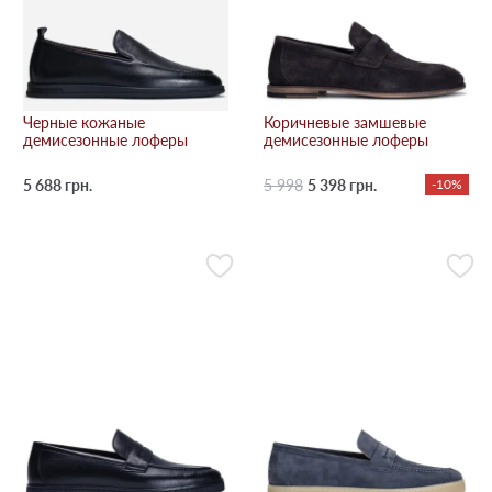
Черные кожаные
Коричневые замшевые
демисезонные лоферы
демисезонные лоферы
5 688 грн.
5 998
5 398 грн.
-10%