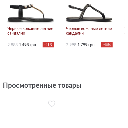
Черные кожаные летние
Черные кожаные летние
Ч
сандалии
сандалии
с
2 888
1 498 грн.
-48%
2 998
1 799 грн.
-40%
2
Просмотренные товары