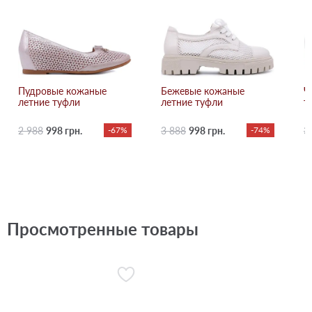
Пудровые кожаные
Бежевые кожаные
Ч
летние туфли
летние туфли
т
2 988
998 грн.
-67%
3 888
998 грн.
-74%
3
Просмотренные товары