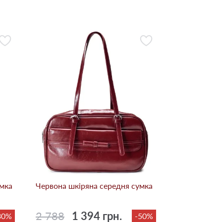
умка
Червона шкіряна середня сумка
2 788
1 394 грн.
30%
-50%