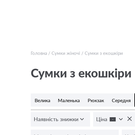
Головна
/
Сумки жіночі
/
Сумки з екошкіри
Сумки з екошкіри
Велика
Маленька
Рюкзак
Середня
Наявність знижки
Ціна
-