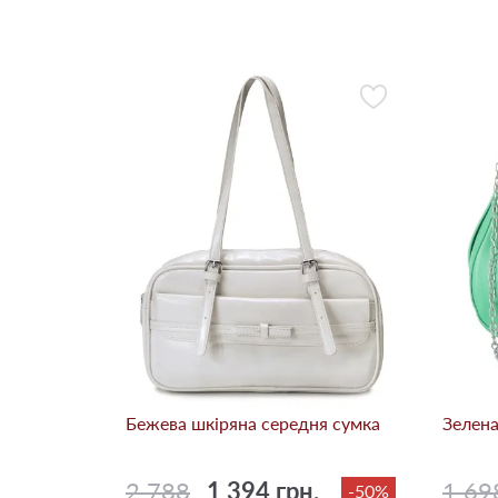
Бежева шкіряна середня сумка
Зелена
2 788
1 394 грн.
1 69
-50%