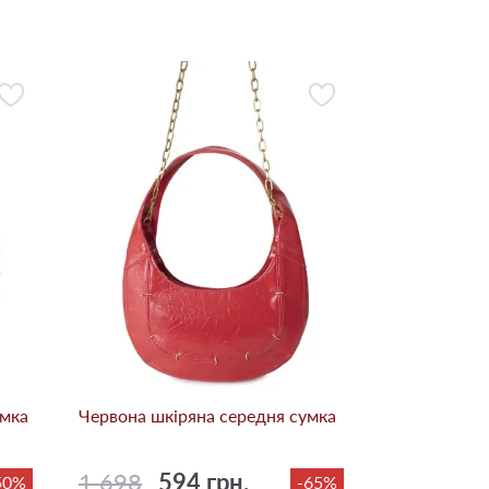
умка
Червона шкіряна середня сумка
1 698
594 грн.
50%
-65%