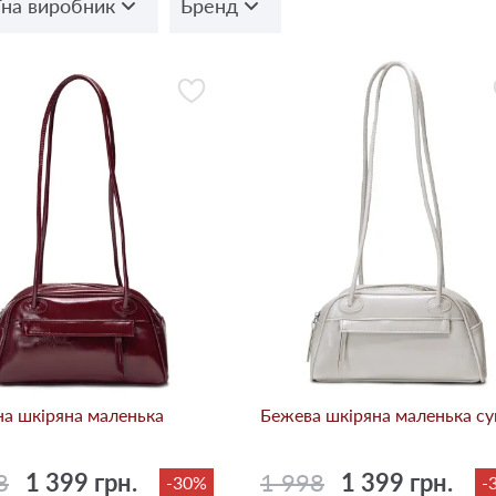
їна виробник
Бренд
а шкіряна маленька
Бежева шкіряна маленька с
8
1 399 грн.
1 998
1 399 грн.
-30%
-