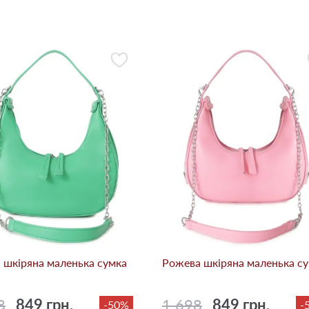
 шкіряна маленька сумка
Рожева шкіряна маленька с
8
849 грн.
1 698
849 грн.
-50%
-