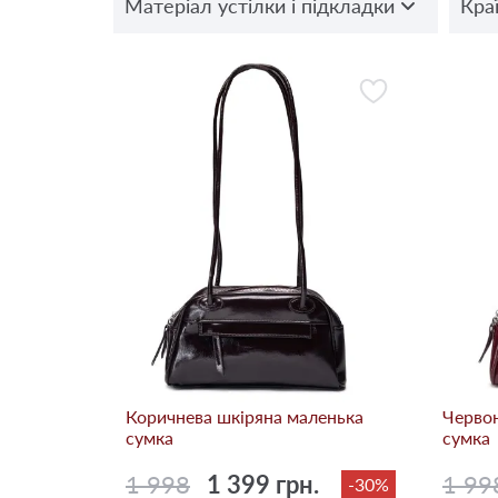
Матеріал устілки і підкладки
Кра
Коричнева шкіряна маленька
Червон
сумка
сумка
1 998
1 399 грн.
1 99
-30%