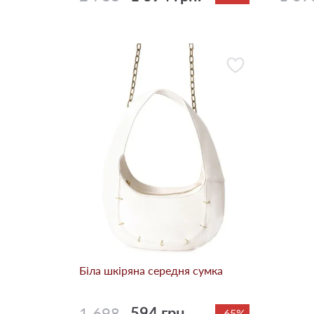
Біла шкіряна середня сумка
1 698
594 грн.
-65%