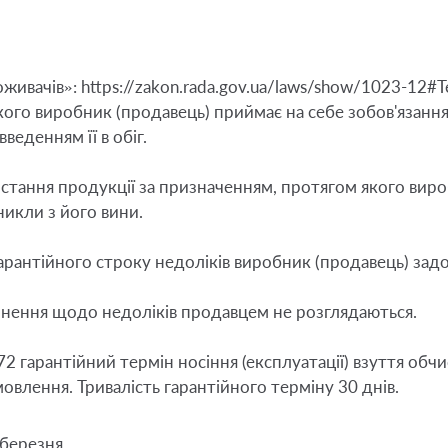
живачів»: 
https://zakon.rada.gov.ua/laws/show/1023-12#T
якого виробник (продавець) приймає на себе зобов'язанн
веденням її в обіг.

тання продукції за призначенням, протягом якого виробн
никли з його вини.

арантійного строку недоліків виробник (продавець) задо
ернення щодо недоліків продавцем не розглядаються.

2 гарантійний термін носіння (експлуатації) взуття обч
влення. Тривалість гарантійного терміну 30 днів.
 березня.