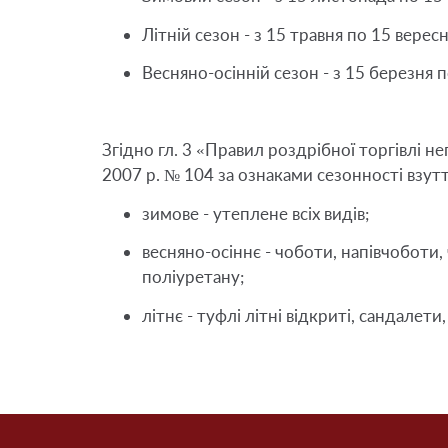
Літній сезон - з 15 травня по 15 вересн
Весняно-осінній сезон - з 15 березня п
Згідно гл. 3 «Правил роздрібної торгівлі 
зимове - утеплене всіх видів;
весняно-осіннє - чоботи, напівчоботи, 
поліуретану;
літнє - туфлі літні відкриті, сандалети,