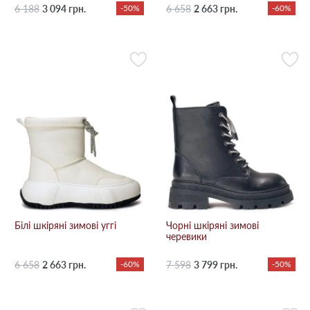
6 188
3 094 грн.
-50%
6 658
2 663 грн.
-60%
Білі шкіряні зимові уггі
Чорні шкіряні зимові
черевики
6 658
2 663 грн.
-60%
7 598
3 799 грн.
-50%