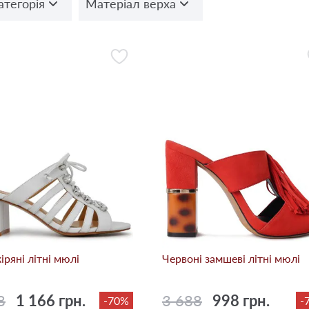
атегорія
Матеріал верха
кіряні літні мюлі
Червоні замшеві літні мюлі
8
1 166 грн.
3 688
998 грн.
-70%
-