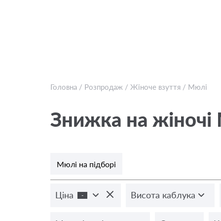
Головна
/
Розпродаж
/
Жіноче взуття
/
Мюлі
Знижка на жіночі
Мюлі на підборі
Ціна
Висота каблука
-