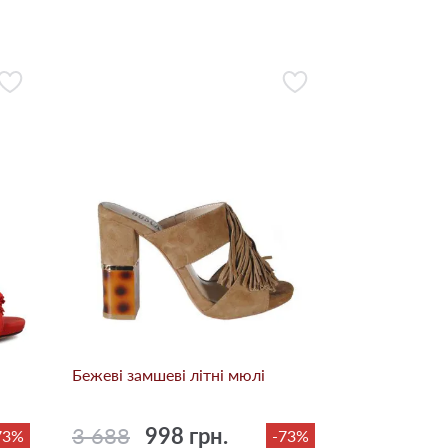
Бежевi замшеві літні мюлі
3 688
998 грн.
73%
-73%