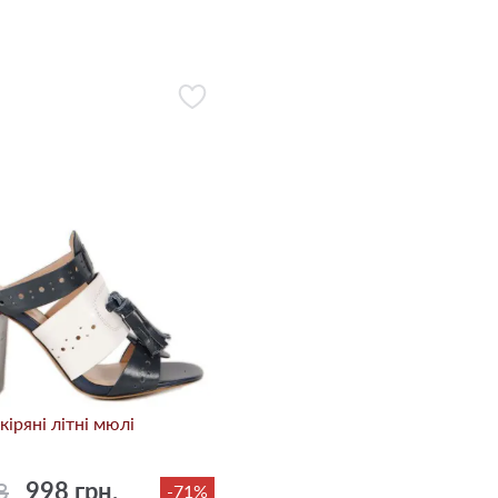
кіряні літні мюлі
8
998 грн.
-71%