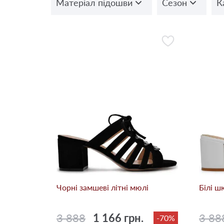
Матеріал підошви
Сезон
К
Чорні замшеві літні мюлі
Білі ш
3 888
1 166 грн.
3 88
-70%