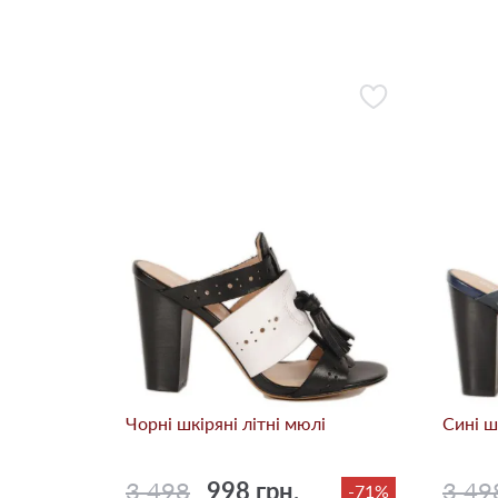
Чорні шкіряні літні мюлі
Сині ш
3 498
998 грн.
3 49
-71%