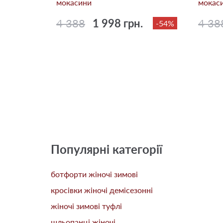
мокасини
мокас
4 388
1 998 грн.
4 38
-54%
Популярні категорії
ботфорти жіночі зимові
кросівки жіночі демісезонні
жіночі зимові туфлі
шльопанці жіночі