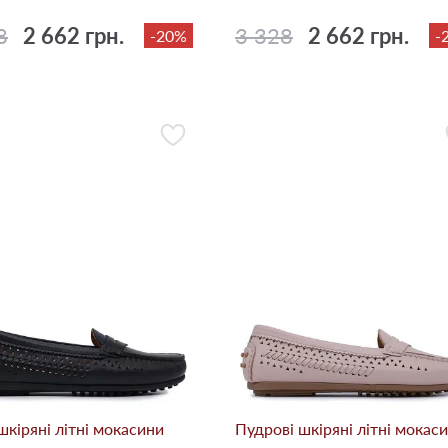
8
2 662 грн.
3 328
2 662 грн.
-20%
-
шкіряні літні мокасини
Пудрові шкіряні літні мокас