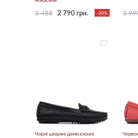
3 488
2 790 грн.
3 99
-20%
Чорні шкіряні демісезонні
Червон