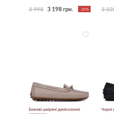
3 998
3 198 грн.
3 32
-20%
Бежевi шкіряні демісезонні
Чорні 
мокасини