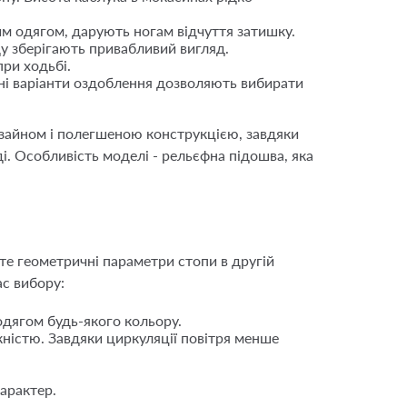
им одягом, дарують ногам відчуття затишку.
ду зберігають привабливий вигляд.
при ходьбі.
ізні варіанти оздоблення дозволяють вибирати
зайном і полегшеною конструкцією, завдяки
і. Особливість моделі - рельєфна підошва, яка
те геометричні параметри стопи в другій
ас вибору:
 одягом будь-якого кольору.
кністю. Завдяки циркуляції повітря менше
характер.