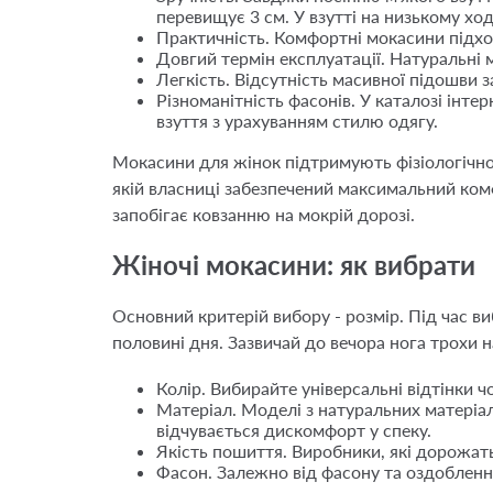
перевищує 3 см. У взутті на низькому хо
Практичність. Комфортні мокасини підхо
Довгий термін експлуатації. Натуральні
Легкість. Відсутність масивної підошви 
Різноманітність фасонів. У каталозі інт
взуття з урахуванням стилю одягу.
Мокасини для жінок підтримують фізіологічн
якій власниці забезпечений максимальний комф
запобігає ковзанню на мокрій дорозі.
Жіночі мокасини: як вибрати
Основний критерій вибору - розмір. Під час в
половині дня. Зазвичай до вечора нога трохи на
Колір. Вибирайте універсальні відтінки 
Матеріал. Моделі з натуральних матеріа
відчувається дискомфорт у спеку.
Якість пошиття. Виробники, які дорожать
Фасон. Залежно від фасону та оздобленн