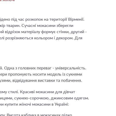
ено під час розкопок на території Вірменії.
шкір тварин. Сучасні мокасини зберегли
й відрізок матеріалу формує стінки, другий -
елі розрізняються кольором і декором. Для
 Одна з головних переваг - універсальність.
йнери пропонують носити модель із сукнями
узями, відвідування виставки та побачення.
у стилі. Красиві мокасини для дівчат
дницями, сукнею-сорочкою, джинсовим одягом.
 купити жіночі мокасини в Україні:
пу. Висота каблука в мокасинах рідко