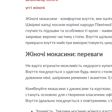
уггі жіночі
Жіночі мокасини - комфортне взуття, яке наліч
Шкіряні капці носили корінні народи Північної
гнучкість підошви та особливості крою - наявн
закриває верхню частину стопи. Взуття щільно
прикраси взуття майстри використовують шнур
Жіночі мокасини: переваги
Не варто втрачати можливість недорого купити
Взуття поєднується з одягом будь-якого стилю
довжини міні, шкіряним ременем і жакетом. Ел
Комбінуйте мокасини з джинсами та курткою,
стануть основою для створення класичних офі
Взуття ідеально поєднується з повітряними, с
Зручність. Завдяки носінню м'якого взу