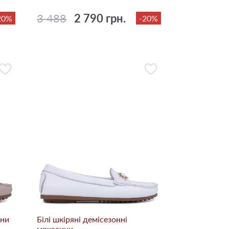
3 488
2 790 грн.
20%
-20%
ини
Білі шкіряні демісезонні
мокасини