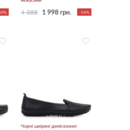
4 388
1 998 грн.
50%
-54%
Чорні шкіряні демісезонні