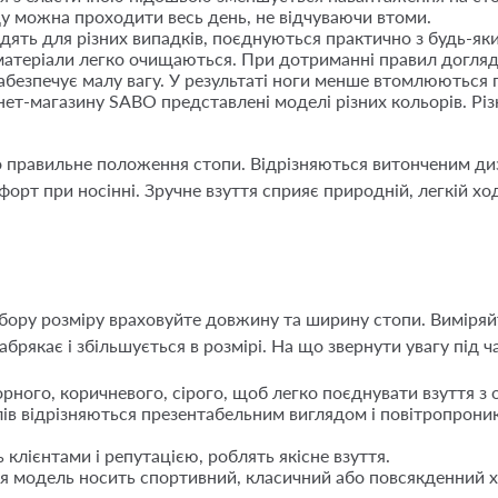
ду можна проходити весь день, не відчуваючи втоми.
дять для різних випадків, поєднуються практично з будь-як
 матеріали легко очищаються. При дотриманні правил догля
забезпечує малу вагу. У результаті ноги менше втомлюються 
ернет-магазину SABO представлені моделі різних кольорів. Р
о правильне положення стопи. Відрізняються витонченим ди
орт при носінні. Зручне взуття сприяє природній, легкій ход
ибору розміру враховуйте довжину та ширину стопи. Виміряй
брякає і збільшується в розмірі. На що звернути увагу під ч
чорного, коричневого, сірого, щоб легко поєднувати взуття з
лів відрізняються презентабельним виглядом і повітропрони
 клієнтами і репутацією, роблять якісне взуття.
я модель носить спортивний, класичний або повсякденний 