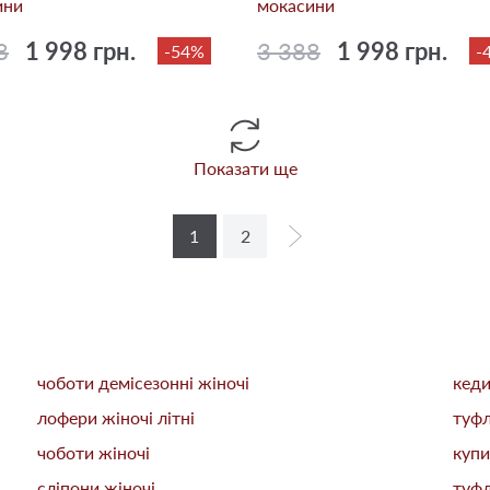
ини
мокасини
8
1 998 грн.
3 388
1 998 грн.
-54%
-
Показати ще
1
2
чоботи демісезонні жіночі
кеди
лофери жіночі літні
туфл
чоботи жіночі
купи
сліпони жіночі
туфл