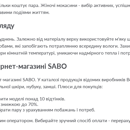
ільки коштує пара. Жіночі мокасини - вибір активних, успіш
равими подіями життям.
гляду
днень. Залежно від матеріалу верху використовуйте м'яку щ
бами, які запобігають потраплянню всередину вологи. Зах
ри кімнатній температурі, уникаючи надмірного тепла і по
ернет-магазині SABO
т-магазині SABO. У каталозі продукція відомих виробників Bo
льної шкіри, нубуку, замші. Плюси для покупців:
ти моделі понад 10 відтінків.
і знижкою до 70%.
рати пару з урахуванням побажань і потреб.
им оператором. Вибирайте зручний спосіб оплати - перераху