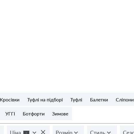
Кросівки
Туфлі на підборі
Туфлі
Балетки
Сліпони
УГГІ
Ботфорти
Зимове
Ціна
Розмір
Стиль
Сез
-