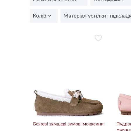
Колір
Матеріал устілки і підклад
Бежевi замшеві зимові мокасини
Пудров
мокас