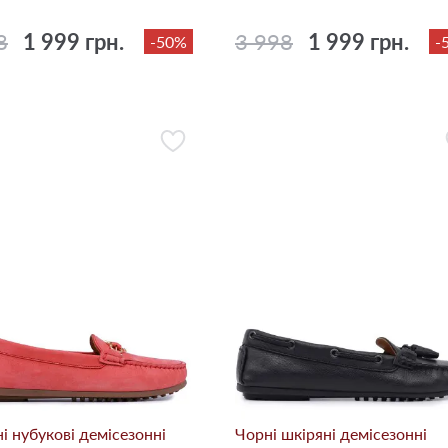
8
1 999 грн.
3 998
1 999 грн.
-50%
-
і нубукові демісезонні
Чорні шкіряні демісезонні