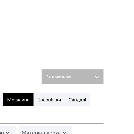
Мокасини
Босоніжки
Сандалі
он
Матеріал верха