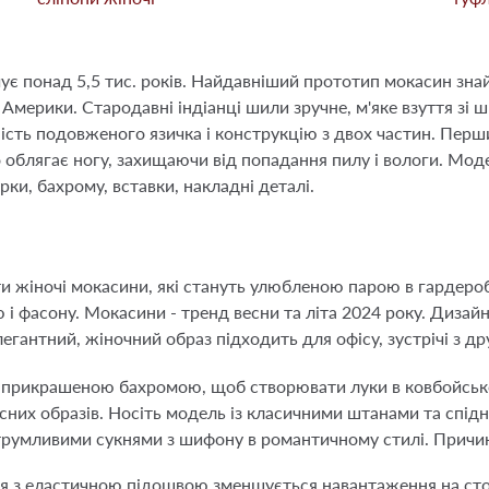
ує понад 5,5 тис. років. Найдавніший прототип мокасин знайд
 Америки. Стародавні індіанці шили зручне, м'яке взуття зі 
ість подовженого язичка і конструкцію з двох частин. Перши
 облягає ногу, захищаючи від попадання пилу і вологи. Мод
ки, бахрому, вставки, накладні деталі.
 жіночі мокасини, які стануть улюбленою парою в гардеробі.
 і фасону. Мокасини - тренд весни та літа 2024 року. Диза
егантний, жіночний образ підходить для офісу, зустрічі з др
 прикрашеною бахромою, щоб створювати луки в ковбойськом
сних образів. Носіть модель із класичними штанами та спі
трумливими сукнями з шифону в романтичному стилі. Причини
ття з еластичною підошвою зменшується навантаження на сто