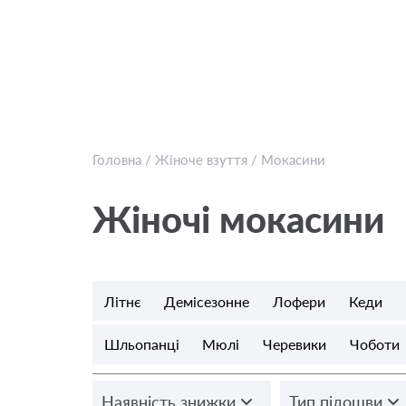
Головна
/
Жіноче взуття
/
Мокасини
Жіночі мокасини
Літнє
Демісезонне
Лофери
Кеди
Шльопанці
Мюлі
Черевики
Чоботи
Наявність знижки
Тип підошви