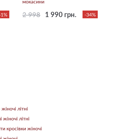
мокасини
2 998
1 990 грн.
41%
-34%
 жіночі літні
і жіночі літні
ти кросівки жіночі
і жіночі