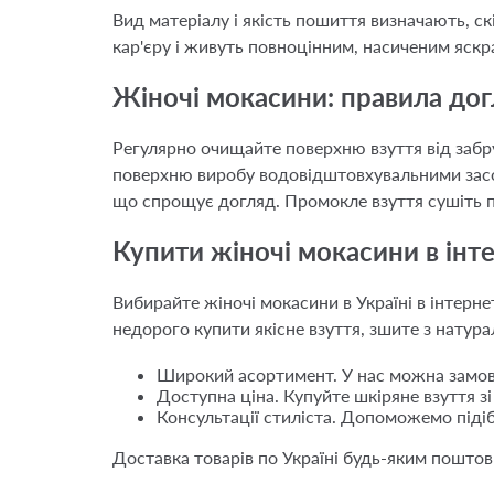
Вид матеріалу і якість пошиття визначають, ск
кар'єру і живуть повноцінним, насиченим яск
Жіночі мокасини: правила до
Регулярно очищайте поверхню взуття від забру
поверхню виробу водовідштовхувальними засо
що спрощує догляд. Промокле взуття сушіть п
Купити жіночі мокасини в інт
Вибирайте жіночі мокасини в Україні в інтерне
недорого купити якісне взуття, зшите з натура
Широкий асортимент. У нас можна замови
Доступна ціна. Купуйте шкіряне взуття з
Консультації стиліста. Допоможемо підіб
Доставка товарів по Україні будь-яким поштов