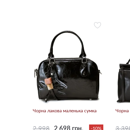
Чорна лакова маленька сумка
Чорна 
2 998
2 698 грн.
3 39
-10%