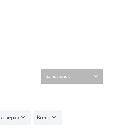
л верха
Колір