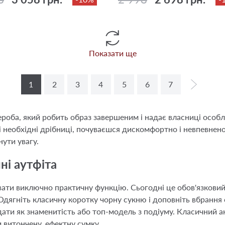
Показати ще
1
2
3
4
5
6
7
роба, який робить образ завершеним і надає власниці особл
і необхідні дрібниці, почуваєшся дискомфортно і невпевне
нути увагу.
ні аутфіта
вати виключно практичну функцію. Сьогодні це обов'язковий
Одягніть класичну коротку чорну сукню і доповніть вбрання
ати як знаменитість або топ-модель з подіуму. Класичний ан
 витончену, ефектну сумку.