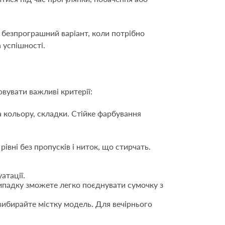
 безпрограшний варіант, коли потрібно
 успішності.
вувати важливі критерії:
а кольору, складки. Стійке фарбування
івні без пропусків і ниток, що стирчать.
атації.
випадку зможете легко поєднувати сумочку з
 вибирайте містку модель. Для вечірнього