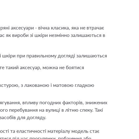
яні аксесуари - вічна класика, яка не втрачає
ас як вироби зі шкіри незмінно залишаються в
 зі шкіри при правильному догляді залишаються
те такий аксесуар, можна не боятися
екстурою, з лакованою і матовою гладкою
тягування, впливу погодних факторів, знижених
го перебування на вулиці в літню спеку. Такі
засобів для догляду.
ості та еластичності матеріалу модель стає
итися під час прогулянки, побачення або