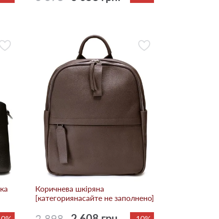
ка
Коричнева шкіряна
[категориянасайте не заполнено]
2 898
2 608 грн.
10%
-10%