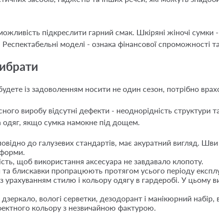
ожливість підкреслити гарний смак. Шкіряні жіночі сумки -
Респектабельні моделі - ознака фінансової спроможності та
вибрати
будете із задоволенням носити не один сезон, потрібно врахо
існого виробу відсутні дефекти - неоднорідність структури т
а одяг, якщо сумка намокне під дощем.
овідно до галузевих стандартів, має акуратний вигляд. Шви р
 форми.
ність, щоб використання аксесуара не завдавало клопоту.
и та блискавки пропрацюють протягом усього періоду експлу
 з урахуванням стилю і кольору одягу в гардеробі. У цьому 
 дзеркало, вологі серветки, дезодорант і манікюрний набір,
фектного кольору з незвичайною фактурою.