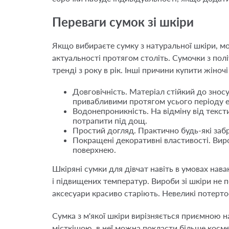
Переваги сумок зі шкіри
Якщо вибираєте сумку з натуральної шкіри, мож
актуальності протягом століть. Сумочки з пол
тренді з року в рік. Інші причини купити жіноч
Довговічність. Матеріал стійкий до знос
привабливими протягом усього періоду е
Водонепроникність. На відміну від текс
потрапити під дощ.
Простий догляд. Практично будь-які заб
Покращені декоративні властивості. Вир
поверхнею.
Шкіряні сумки для дівчат навіть в умовах нав
і підвищених температур. Вироби зі шкіри не п
аксесуари красиво старіють. Невеликі потерто
Сумка з м'якої шкіри вирізняється приємною н
місткішою, в неї можна покласти більше косме