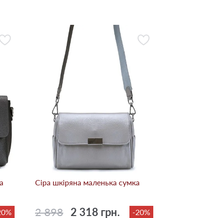
а
Сіра шкіряна маленька сумка
2 898
2 318 грн.
20%
-20%