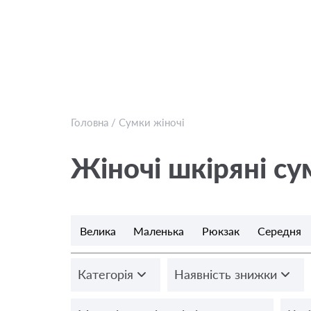
Головна
/
Сумки жіночі
Жіночі шкіряні су
Велика
Маленька
Рюкзак
Середня
Категорія
Наявність знижки