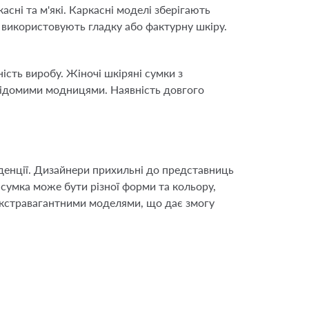
сні та м'які. Каркасні моделі зберігають
 використовують гладку або фактурну шкіру.
сть виробу. Жіночі шкіряні сумки з
 відомими модницями. Наявність довгого
нденції. Дизайнери прихильні до представниць
 сумка може бути різної форми та кольору,
 екстравагантними моделями, що дає змогу