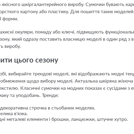
 якісного шкіргалантерейного виробу. Сумочки бувають карка
жорсткого картону або пластику. Для пошиття таких моделей
ї форми.
хисні окуляри, помаду або ключі, підвищують функціональні
зону, який одразу поставить власницю моделі в один ряд з
ь виробу.
сити цього сезону
собі, вибирайте трендові моделі, які відображають модні те
ні обмеження щодо вибору моделі. Актуальна шкіряна жіноча
текстилю. Класичні сумочки на модних показах є сусідами з
аку та уподобань. Тренди:
 декоративна строчка в стьобаних моделях.
елика в'язка.
адні металеві елементи і брошки, ланцюжки, штучне хутро.