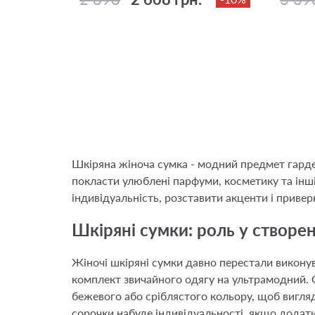
Шкіряна жіноча сумка - модний предмет гарде
покласти улюблені парфуми, косметику та інш
індивідуальність, розставити акценти і привер
Шкіряні сумки: роль у створен
Жіночі шкіряні сумки давно перестали викону
комплект звичайного одягу на ультрамодний. 
бежевого або сріблястого кольору, щоб вигляд
сорочки набуде індивідуальності, якщо додати