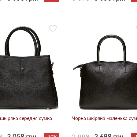
шкіряна середня сумка
Чорна шкіряна маленька сум
8
3 058 грн.
2 998
2 698 грн.
-10%
-