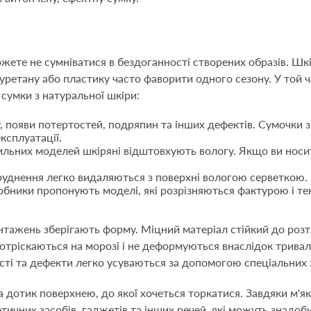
ете не сумніватися в бездоганності створених образів. Шкір
іуретану або пластику часто фаворити одного сезону. У той ч
і сумки з натуральної шкіри:
у, появи потертостей, подряпин та інших дефектів. Сумочки
ксплуатації.
тильних моделей шкіряні відштовхують вологу. Якщо ви носи
руднення легко видаляються з поверхні вологою серветкою.
обники пропонують моделі, які розрізняються фактурою і т
антажень зберігають форму. Міцний матеріал стійкий до роз
отріскаються на морозі і не деформуються внаслідок тривало
сті та дефекти легко усуваються за допомогою спеціальних 
а дотик поверхнею, до якої хочеться торкатися. Завдяки м'як
тичних засобів, гаджетів та інших речей, які можуть знадоб