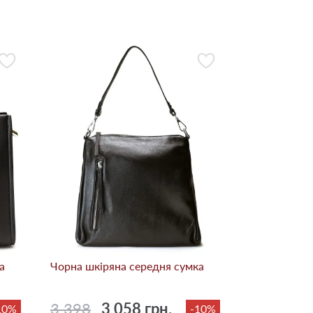
а
Чорна шкіряна середня сумка
3 398
3 058 грн.
10%
-10%