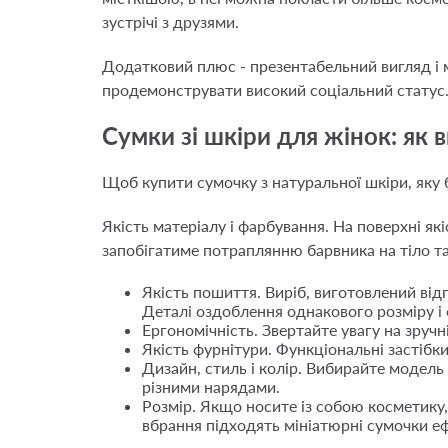
зустрічі з друзями.
Додатковий плюс - презентабельний вигляд і м
продемонструвати високий соціальний статус. 
Сумки зі шкіри для жінок: як 
Щоб купити сумочку з натуральної шкіри, яку 
Якість матеріалу і фарбування. На поверхні як
запобігатиме потраплянню барвника на тіло т
Якість пошиття. Виріб, виготовлений відп
Деталі оздоблення однакового розміру і
Ергономічність. Звертайте увагу на зруч
Якість фурнітури. Функціональні застібк
Дизайн, стиль і колір. Вибирайте модель
різними нарядами.
Розмір. Якщо носите із собою косметику,
вбрання підходять мініатюрні сумочки е