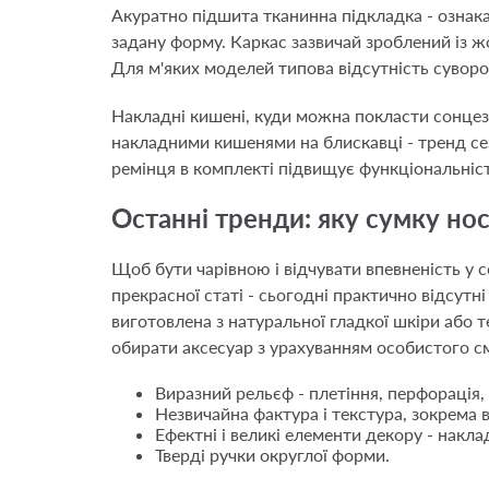
Акуратно підшита тканинна підкладка - ознака
задану форму. Каркас зазвичай зроблений із 
Для м'яких моделей типова відсутність суворо
Накладні кишені, куди можна покласти сонцеза
накладними кишенями на блискавці - тренд се
ремінця в комплекті підвищує функціональніст
Останні тренди: яку сумку но
Щоб бути чарівною і відчувати впевненість у 
прекрасної статі - сьогодні практично відсут
виготовлена з натуральної гладкої шкіри або 
обирати аксесуар з урахуванням особистого см
Виразний рельєф - плетіння, перфорація,
Незвичайна фактура і текстура, зокрема в
Ефектні і великі елементи декору - накл
Тверді ручки округлої форми.