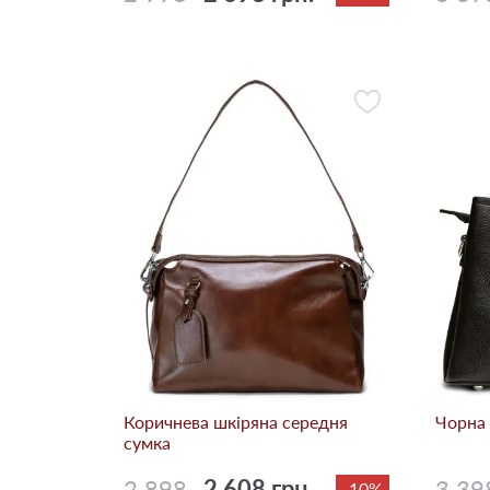
Коричнева шкіряна середня
Чорна 
сумка
2 898
2 608 грн.
3 39
-10%