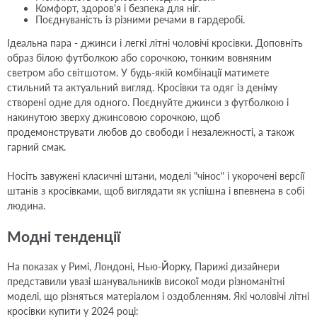
Комфорт, здоров'я і безпека для ніг.
Поєднуваність із різними речами в гардеробі.
Ідеальна пара - джинси і легкі літні чоловічі кросівки. Доповніть
образ білою футболкою або сорочкою, тонким вовняним
светром або світшотом. У будь-якій комбінації матимете
стильний та актуальний вигляд. Кросівки та одяг із деніму
створені одне для одного. Поєднуйте джинси з футболкою і
накинутою зверху джинсовою сорочкою, щоб
продемонструвати любов до свободи і незалежності, а також
гарний смак.
Носіть завужені класичні штани, моделі "чінос" і укорочені версії
штанів з кросівками, щоб виглядати як успішна і впевнена в собі
людина.
Модні тенденції
На показах у Римі, Лондоні, Нью-Йорку, Парижі дизайнери
представили увазі шанувальників високої моди різноманітні
моделі, що різняться матеріалом і оздобленням. Які чоловічі літні
кросівки купити у 2024 році: