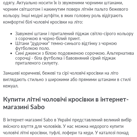
одягу. Актуально носити їх із звуженими чорними штанами,
чорним світшотом і накинутим поверх літнім пальто бежевого
кольору. Інші модні аутфіти, в яких головну роль відіграють
комфортні білі чоловічі кросівки на літо:
Завужені штани і приталений піджак світло-сірого кольору
з сорочкою в чорно-білий принт.
Штани "дудочки" темно-синього відтінку з чорною
футболкою поло.
Сині джинси з білою подовженою сорочкою. Альтернатива
сорочці - біла футболка і бавовняний сірий піджак
приталеного силуету.
Замшеві коричневі, бежеві та сірі чоловічі кросівки на літо
виглядають стильно з широкими або прямими штанами в стилі
кежуал.
Купити літні чоловічі кросівки в інтернет-
магазині Sabo
В інтернет-магазині Sabo в Україні представлений великий вибір
якісного взуття для чоловіків. У нас можна недорого купити
чоловічі літні кросівки, туфлі, лофери та кеди. У каталозі понад