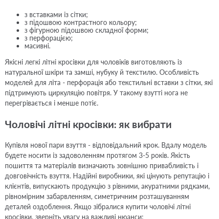
з вставками із сітки;
з підошвою контрастного кольору;
з фігурною підошвою складної форми;
з перфорацією;
масивні.
Якісні легкі літні кросівки для чоловіків виготовляють із
натуральної шкіри та замші, нубуку й текстилю. Особливість
моделей для літа - перфорація або текстильні вставки з сітки, які
підтримують циркуляцію повітря. У такому взутті нога не
перегрівається і менше потіє.
Чоловічі літні кросівки: як вибрати
Купівля нової пари взуття - відповідальний крок. Вдалу модель
будете носити із задоволенням протягом 3-5 років. Якість
пошиття та матеріалів визначають зовнішню привабливість і
довговічність взуття. Надійні виробники, які цінують репутацію і
клієнтів, випускають продукцію з рівними, акуратними рядками,
рівномірним забарвленням, симетричним розташуванням
деталей оздоблення. Якщо зібралися купити чоловічі літні
кросівки, зверніть увагу на важливі нюанси: