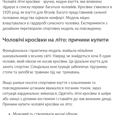
Чоловічі літні кросівки - зручне, модне взуття, яке впевнено
лідирує в списку переваг багатьох чоловіків. Кросівки з'явилися в
1920 році, як взуття для бігунів. Багато представників сильної
половини людства оцінили комфорт. Модель міцно
влаштувалася в гардеробі сучасного чоловіка. Експерименти з
дизайном перетворили спортивну модель на повсякденну.
Чоловічі кросівки на літо: причини купити
Функціональна і практична модель знайшла мільйони
шанувальників у всьому світі. Навряд чи знайдеться хоча б один
чоловік, який ніколи не носив кросівки. Це ідеальне взуття для
занять спортом. Спеціальна конструкція забезпечує підтримку
стопи та запобігає травмам під час тренувань.
Якщо раніше носити спортивне взуття з класичними та
повсякденними штанами вважалося поганим тоном, зараз
ситуація кардинально змінилася. Одягніть літні кросівки зі шкіри
або замші з діловим костюмом і ставайте до лав визнаних денді.
Причини купити чоловічі кросівки на літо:
Можливість створювати модні образи.