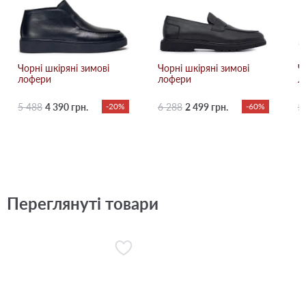
Чорні шкіряні зимові
Чорні шкіряні зимові
Ч
лофери
лофери
л
5 488
4 390 грн.
-20%
6 288
2 499 грн.
-60%
5
Переглянуті товари