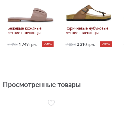
Бежевые кожаные
Коричневые нубуковые
Р
летние шлепанцы
летние шлепанцы
л
3 498
1 749 грн.
-50%
2 888
2 310 грн.
-20%
3
Просмотренные товары