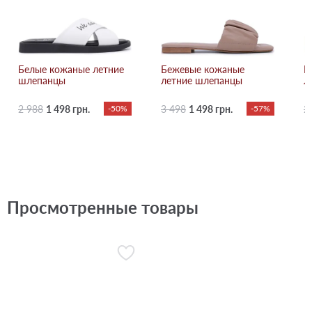
Белые кожаные летние
Бежевые кожаные
К
шлепанцы
летние шлепанцы
л
2 988
1 498 грн.
-50%
3 498
1 498 грн.
-57%
2
Просмотренные товары