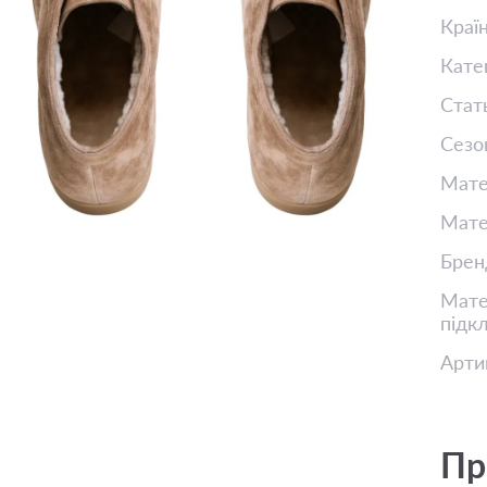
Краї
Кате
Стат
Сезо
Мате
Мате
Брен
Матер
підк
Арти
Пр