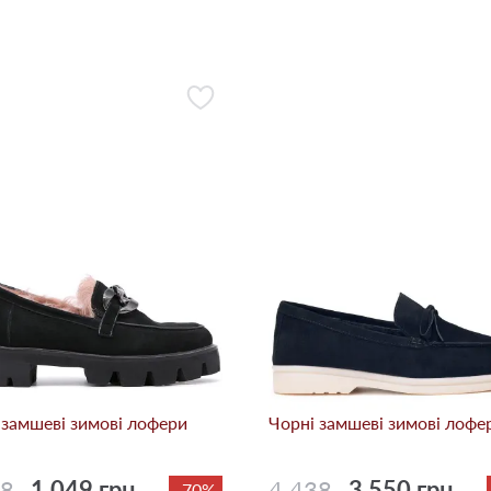
 замшеві зимові лофери
Чорні замшеві зимові лофе
98
1 049 грн.
4 438
3 550 грн.
-70%