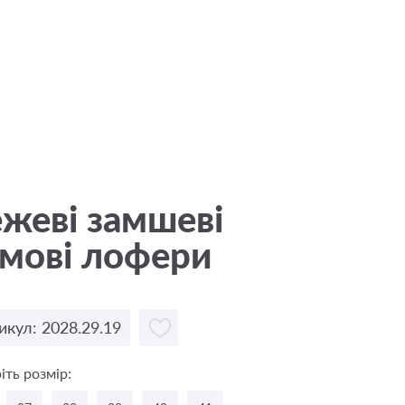
жевi замшеві
мові лофери
икул: 2028.29.19
іть розмір: