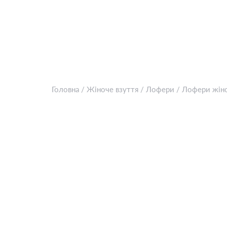
Головна
/
Жіноче взуття
/
Лофери
/
Лофери жіно