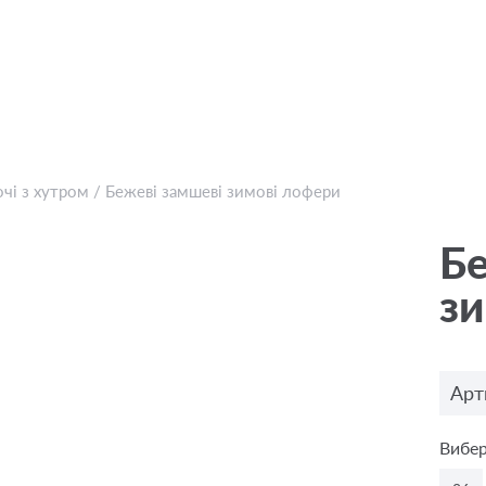
чі з хутром
/
Бежевi замшеві зимові лофери
Бе
зи
Арт
Вибер