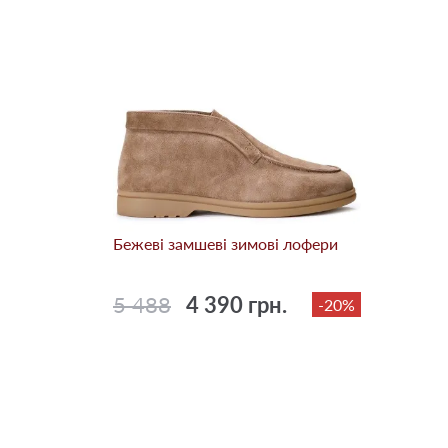
Бежевi замшеві зимові лофери
5 488
4 390 грн.
-20%