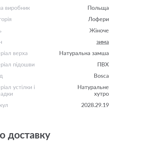
на виробник
Польща
горія
Лофери
ь
Жіноче
н
зима
ріал верха
Натуральна замша
ріал підошви
ПВХ
д
Bosca
іал устілки і
Натуральне
ладки
хутро
кул
2028.29.19
о доставку