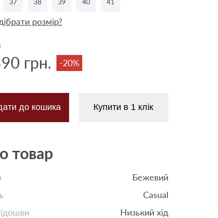
37
38
39
40
41
дібрати розмір?
8
390 грн.
-20%
дати до кошика
Купити в 1 клік
о товар
р
Бежевий
ь
Casual
підошви
Низький хід