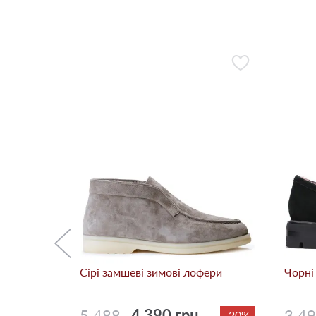
лофери
-10%
Сірі замшеві зимові лофери
Чорні
5 488
4 390 грн.
3 4
-20%