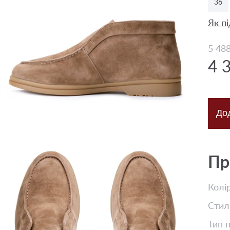
36
Як пі
5 48
4 
До
Пр
Колі
Стил
Тип 