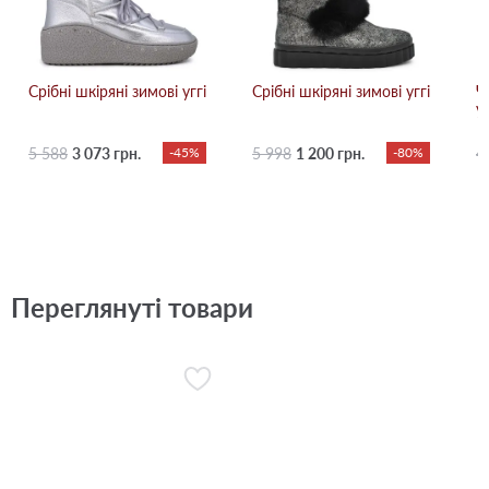
Срібні шкіряні зимові уггі
Срібні шкіряні зимові уггі
Ч
уг
5 588
3 073 грн.
-45%
5 998
1 200 грн.
-80%
4
Переглянуті товари