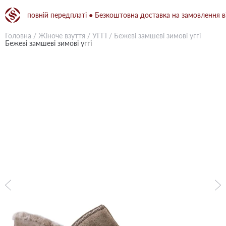
ри повній передплаті ● Безкоштовна доставка на замовлення від 150
Головна
/
Жіноче взуття
/
УГГІ
/
Бежевi замшеві зимові уггі
Бежевi замшеві зимові уггі