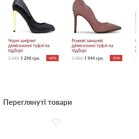
Чорні шкіряні
Рожеві замшеві
Б
демісезонні туфлі на
демісезонні туфлі на
д
підборі
підборі
п
3 245
1 298 грн.
-60%
3 888
1 944 грн.
-50%
3
Переглянуті товари