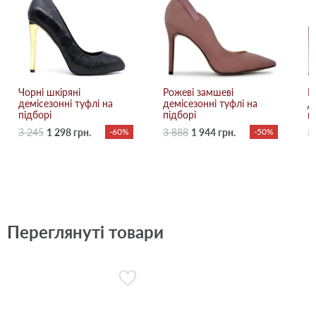
Чорні шкіряні
Рожеві замшеві
Б
демісезонні туфлі на
демісезонні туфлі на
д
підборі
підборі
п
3 245
1 298 грн.
-60%
3 888
1 944 грн.
-50%
3
Переглянуті товари