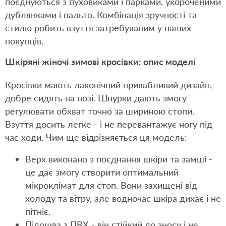
поєднуються з пуховиками і парками, укороченими
дублянками і пальто. Комбінація зручності та
стилю робить взуття затребуваним у наших
покупців.
Шкіряні жіночі зимові кросівки: опис моделі
Кросівки мають лаконічний привабливий дизайн,
добре сидять на нозі. Шнурки дають змогу
регулювати обхват точно за шириною стопи.
Взуття досить легке - і не перевантажує ногу під
час ходи. Чим ще відрізняється ця модель:
Верх виконано з поєднання шкіри та замші -
це дає змогу створити оптимальний
мікроклімат для стоп. Вони захищені від
холоду та вітру, але водночас шкіра дихає і не
пітніє.
Підошва з ПВХ - він стійкий до зносу і не