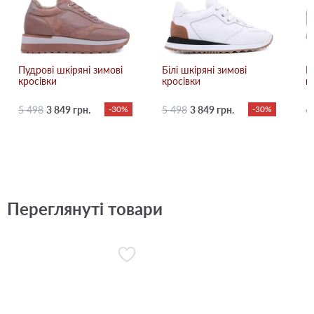
Пудрові шкіряні зимові
Білі шкіряні зимові
Б
кросівки
кросівки
к
5 498
3 849 грн.
-30%
5 498
3 849 грн.
-30%
6
Переглянуті товари