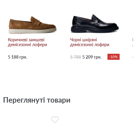
Коричневі замшеві
Чорні шкіряні
Б
демісезонні лофери
демісезонні лофери
л
5 188 грн.
5 788
5 209 грн.
-10%
4
Переглянуті товари