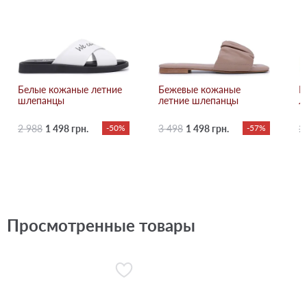
Белые кожаные летние
Бежевые кожаные
К
шлепанцы
летние шлепанцы
л
2 988
1 498 грн.
-50%
3 498
1 498 грн.
-57%
2
Просмотренные товары