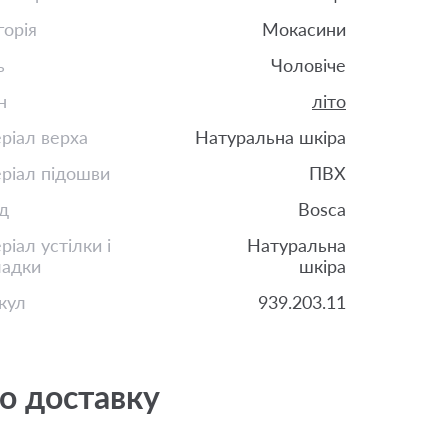
горія
Мокасини
ь
Чоловіче
н
літо
ріал верха
Натуральна шкіра
ріал підошви
ПВХ
д
Bosca
іал устілки і
Натуральна
ладки
шкіра
кул
939.203.11
о доставку