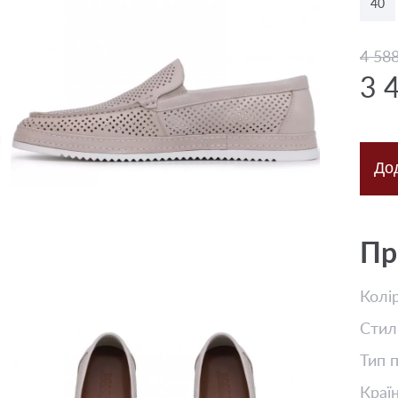
40
4 58
3 
До
Пр
Колі
Стил
Тип 
Краї