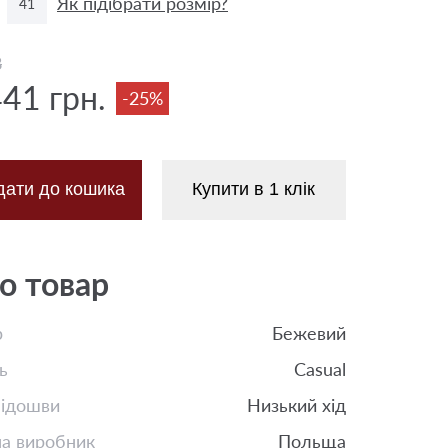
Як підібрати розмір?
41
8
441 грн.
-25%
дати до кошика
Купити в 1 клік
о товар
р
Бежевий
ь
Casual
підошви
Низький хід
на виробник
Польща