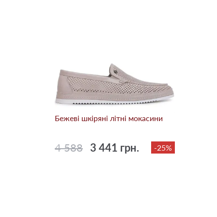
Бежевi шкіряні літні мокасини
4 588
3 441 грн.
-25%