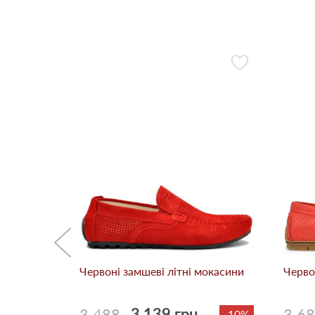
 мокасини
-42%
Червоні замшеві літні мокасини
Черво
3 488
3 139 грн.
3 6
-10%