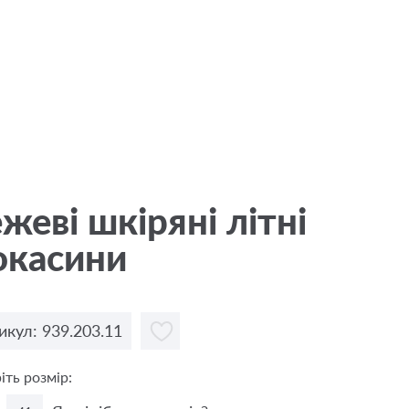
жевi шкіряні літні
окасини
икул: 939.203.11
іть розмір: