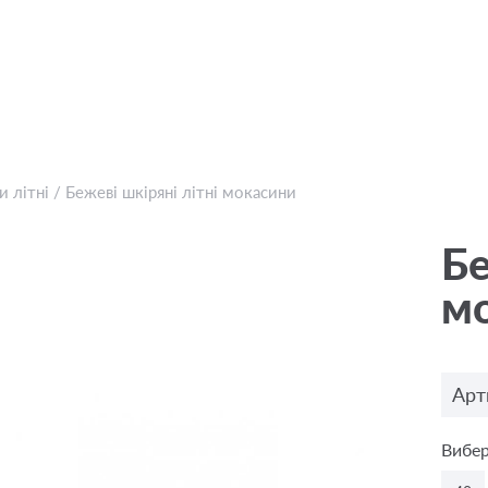
 літні
/
Бежевi шкіряні літні мокасини
Бе
м
Арт
Вибер