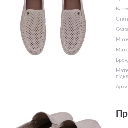
Кате
Стат
Сезо
Мате
Мате
Брен
Матер
підк
Арти
Пр