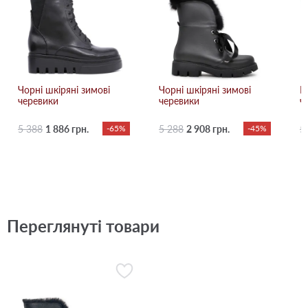
Чорні шкіряні зимові
Чорні шкіряні зимові
Б
черевики
черевики
ч
5 388
1 886 грн.
-65%
5 288
2 908 грн.
-45%
5
Переглянуті товари