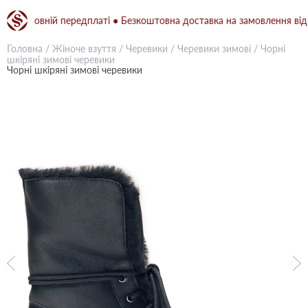
 повній передплаті ● Безкоштовна доставка на замовлення від 1500 
Головна
/
Жіноче взуття
/
Черевики
/
Черевики зимові
/
Чорні
шкіряні зимові черевики
Чорні шкіряні зимові черевики