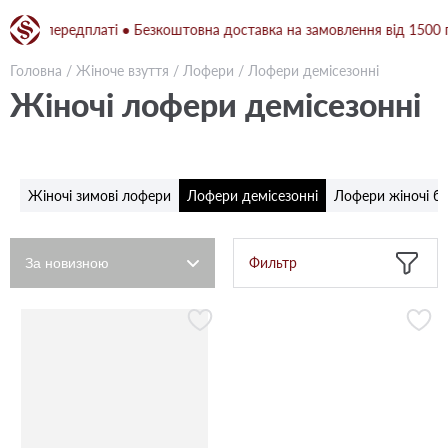
 передплаті ● Безкоштовна доставка на замовлення від 1500 грн при
Головна
/
Жіноче взуття
/
Лофери
/
Лофери демісезонні
Жіночі лофери демісезонні
Жіночі зимові лофери
Лофери демісезонні
Лофери жіночі бе
Фильтр