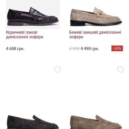
Коричневі лакові
Бежевi замшеві демісезонні
демісезонні лофери
лофери
4 688 грн.
4 998
4 498 грн.
-10%