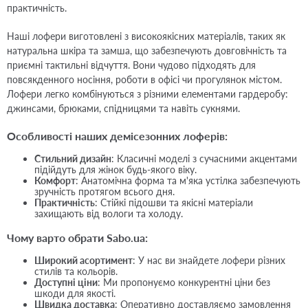
практичність.
Наші лофери виготовлені з високоякісних матеріалів, таких як
натуральна шкіра та замша, що забезпечують довговічність та
приємні тактильні відчуття. Вони чудово підходять для
повсякденного носіння, роботи в офісі чи прогулянок містом.
Лофери легко комбінуються з різними елементами гардеробу:
джинсами, брюками, спідницями та навіть сукнями.
Особливості наших демісезонних лоферів:
Стильний дизайн
: Класичні моделі з сучасними акцентами
підійдуть для жінок будь-якого віку.
Комфорт
: Анатомічна форма та м'яка устілка забезпечують
зручність протягом всього дня.
Практичність
: Стійкі підошви та якісні матеріали
захищають від вологи та холоду.
Чому варто обрати Sabo.ua:
Широкий асортимент
: У нас ви знайдете лофери різних
стилів та кольорів.
Доступні ціни
: Ми пропонуємо конкурентні ціни без
шкоди для якості.
Швидка доставка
: Оперативно доставляємо замовлення