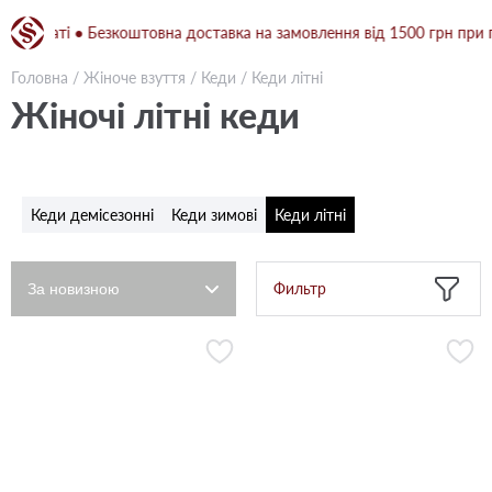
і ● Безкоштовна доставка на замовлення від 1500 грн при повній п
Головна
/
Жіноче взуття
/
Кеди
/
Кеди літні
Жіночі літні кеди
Кеди демісезонні
Кеди зимові
Кеди літні
Фильтр