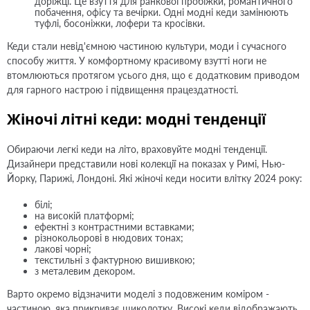
доріжці. Це взуття для ранкової пробіжки, романтичного
побачення, офісу та вечірки. Одні модні кеди замінюють
туфлі, босоніжки, лофери та кросівки.
Кеди стали невід'ємною частиною культури, моди і сучасного
способу життя. У комфортному красивому взутті ноги не
втомлюються протягом усього дня, що є додатковим приводом
для гарного настрою і підвищення працездатності.
Жіночі літні кеди: модні тенденції
Обираючи легкі кеди на літо, враховуйте модні тенденції.
Дизайнери представили нові колекції на показах у Римі, Нью-
Йорку, Парижі, Лондоні. Які жіночі кеди носити влітку 2024 року:
білі;
на високій платформі;
ефектні з контрастними вставками;
різнокольорові в нюдових тонах;
лакові чорні;
текстильні з фактурною вишивкою;
з металевим декором.
Варто окремо відзначити моделі з подовженим коміром -
частиною, яка прикриває щиколотку. Високі кеди відображають