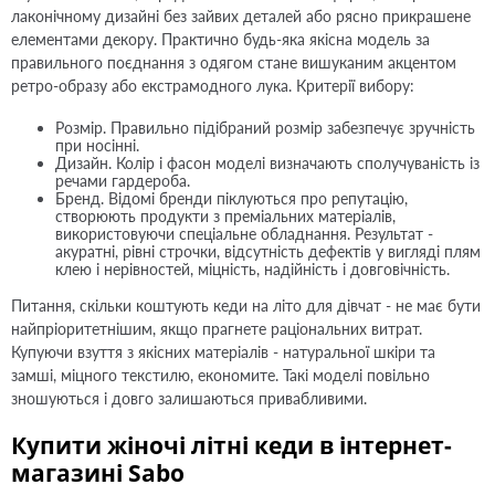
лаконічному дизайні без зайвих деталей або рясно прикрашене
елементами декору. Практично будь-яка якісна модель за
правильного поєднання з одягом стане вишуканим акцентом
ретро-образу або екстрамодного лука. Критерії вибору:
Розмір. Правильно підібраний розмір забезпечує зручність
при носінні.
Дизайн. Колір і фасон моделі визначають сполучуваність із
речами гардероба.
Бренд. Відомі бренди піклуються про репутацію,
створюють продукти з преміальних матеріалів,
використовуючи спеціальне обладнання. Результат -
акуратні, рівні строчки, відсутність дефектів у вигляді плям
клею і нерівностей, міцність, надійність і довговічність.
Питання, скільки коштують кеди на літо для дівчат - не має бути
найпріоритетнішим, якщо прагнете раціональних витрат.
Купуючи взуття з якісних матеріалів - натуральної шкіри та
замші, міцного текстилю, економите. Такі моделі повільно
зношуються і довго залишаються привабливими.
Купити жіночі літні кеди в інтернет-
магазині Sabo