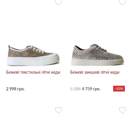
Бежевi текстильні літні кеди
Бежевi замшеві літні кеди
2 998 грн.
5 288
4 759 грн.
-10%