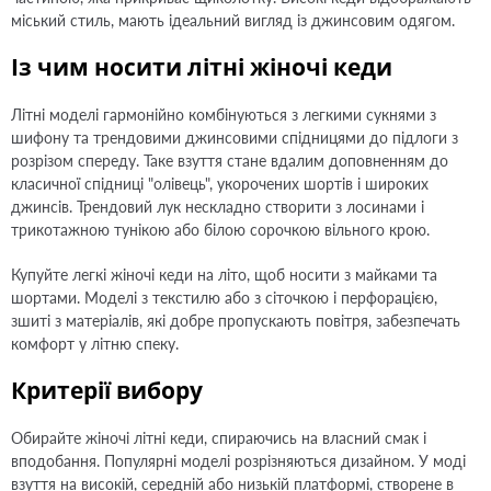
міський стиль, мають ідеальний вигляд із джинсовим одягом.
Із чим носити літні жіночі кеди
Літні моделі гармонійно комбінуються з легкими сукнями з
шифону та трендовими джинсовими спідницями до підлоги з
розрізом спереду. Таке взуття стане вдалим доповненням до
класичної спідниці "олівець", укорочених шортів і широких
джинсів. Трендовий лук нескладно створити з лосинами і
трикотажною тунікою або білою сорочкою вільного крою.
Купуйте легкі жіночі кеди на літо, щоб носити з майками та
шортами. Моделі з текстилю або з сіточкою і перфорацією,
зшиті з матеріалів, які добре пропускають повітря, забезпечать
комфорт у літню спеку.
Критерії вибору
Обирайте жіночі літні кеди, спираючись на власний смак і
вподобання. Популярні моделі розрізняються дизайном. У моді
взуття на високій, середній або низькій платформі, створене в