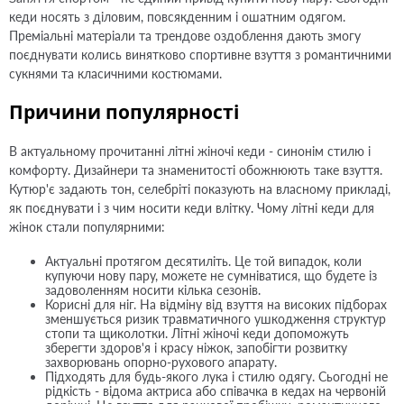
кеди носять з діловим, повсякденним і ошатним одягом.
Преміальні матеріали та трендове оздоблення дають змогу
поєднувати колись винятково спортивне взуття з романтичними
сукнями та класичними костюмами.
Причини популярності
В актуальному прочитанні літні жіночі кеди - синонім стилю і
комфорту. Дизайнери та знаменитості обожнюють таке взуття.
Кутюр'є задають тон, селебріті показують на власному прикладі,
як поєднувати і з чим носити кеди влітку. Чому літні кеди для
жінок стали популярними:
Актуальні протягом десятиліть. Це той випадок, коли
купуючи нову пару, можете не сумніватися, що будете із
задоволенням носити кілька сезонів.
Корисні для ніг. На відміну від взуття на високих підборах
зменшується ризик травматичного ушкодження структур
стопи та щиколотки. Літні жіночі кеди допоможуть
зберегти здоров'я і красу ніжок, запобігти розвитку
захворювань опорно-рухового апарату.
Підходять для будь-якого лука і стилю одягу. Сьогодні не
рідкість - відома актриса або співачка в кедах на червоній