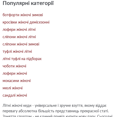
Популярні категорії
ботфорти жіночі зимові
кросівки жіночі демісезонні
лофери жіночі літні
сліпони жіночі літні
сліпони жіночі зимові
туфлі жіночі літні
літні туфлі на підборах
чоботи жіночі
лофери жіночі
мокасини жіночі
мюлі жіночі
сандалі жіночі
Літні жіночі кеди - універсальне і зручне взуття, якому віддає
перевагу абсолютна більшість представниць прекрасної статі.
Заняття спортом - не єдиний привід купити нову пару. Сьогодні