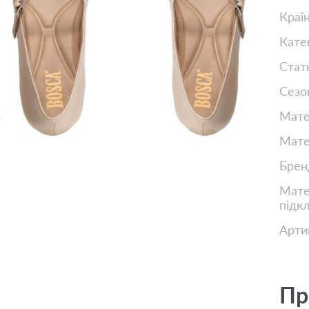
Краї
Кате
Стат
Сезо
Мате
Мате
Брен
Матер
підк
Арти
Пр