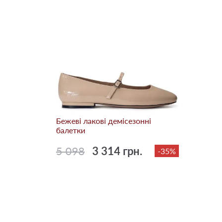
Бежевi лакові демісезонні
балетки
5 098
3 314 грн.
-35%