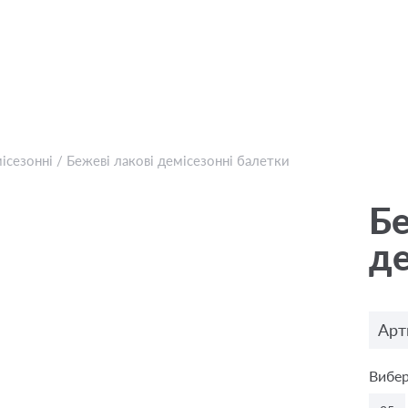
ісезонні
/
Бежевi лакові демісезонні балетки
Бе
де
Арт
Вибер