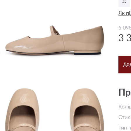
35
Як пі
5 09
3 
До
Пр
Колі
Стил
Тип 