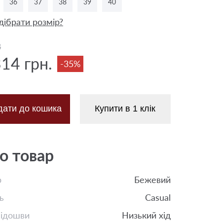
36
37
38
39
40
дібрати розмір?
8
314 грн.
-35%
дати до кошика
Купити в 1 клік
о товар
р
Бежевий
ь
Casual
підошви
Низький хід