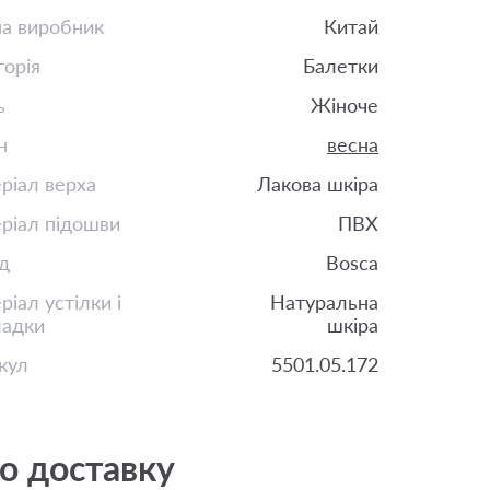
на виробник
Китай
горія
Балетки
ь
Жіноче
н
весна
ріал верха
Лакова шкіра
ріал підошви
ПВХ
д
Bosca
іал устілки і
Натуральна
ладки
шкіра
кул
5501.05.172
о доставку