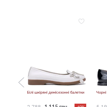
онні
-69%
Білі шкіряні демісезонні балетки
Чорні
2 788
1 115 грн.
5 1
-60%