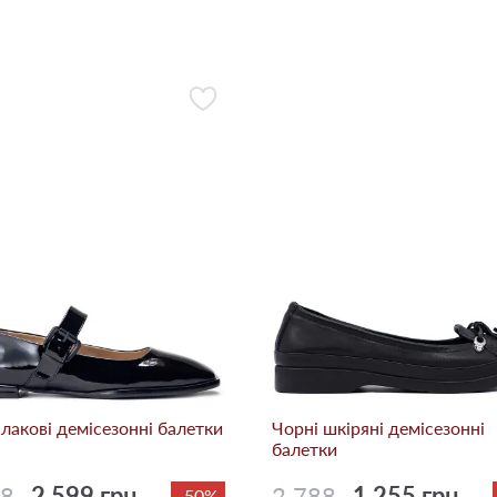
 лакові демісезонні балетки
Чорні шкіряні демісезонні
балетки
98
2 599 грн.
2 788
1 255 грн.
-50%