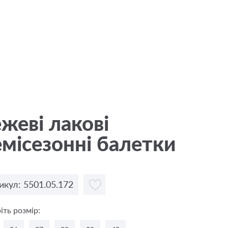
жевi лакові
місезонні балетки
икул: 5501.05.172
іть розмір: