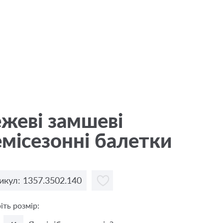
жевi замшеві
місезонні балетки
икул: 1357.3502.140
іть розмір: