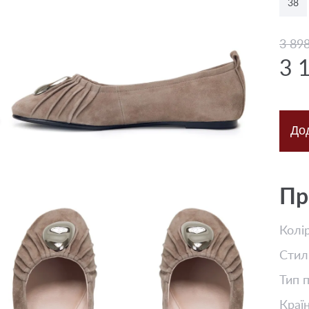
38
3 89
3 
До
Пр
Колі
Стил
Тип 
Краї