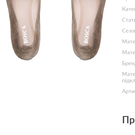
Кате
Стат
Сезо
Мате
Мате
Брен
Матер
підк
Арти
Пр