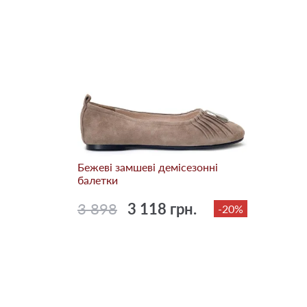
Бежевi замшеві демісезонні
балетки
3 898
3 118 грн.
-20%