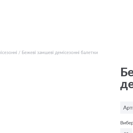
ісезонні
/
Бежевi замшеві демісезонні балетки
Бе
де
Арт
Вибер