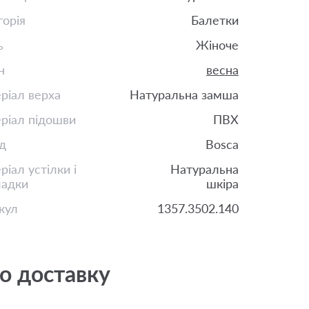
горія
Балетки
ь
Жіноче
н
весна
ріал верха
Натуральна замша
ріал підошви
ПВХ
д
Bosca
іал устілки і
Натуральна
ладки
шкіра
кул
1357.3502.140
о доставку