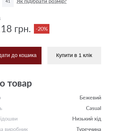
Як підібрати розмір?
41
8
118 грн.
-20%
дати до кошика
Купити в 1 клік
о товар
р
Бежевий
ь
Casual
підошви
Низький хід
на виробник
Туреччина