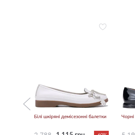
і балетки
-50%
Білі шкіряні демісезонні балетки
Чорні
2 788
1 115 грн.
5 1
-60%