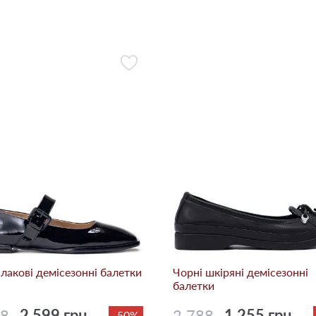
 лакові демісезонні балетки
Чорні шкіряні демісезонні
балетки
98
2 599 грн.
2 788
1 255 грн.
-50%