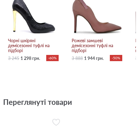
Чорні шкіряні
Рожеві замшеві
Б
демісезонні туфлі на
демісезонні туфлі на
д
підборі
підборі
п
3 245
1 298 грн.
-60%
3 888
1 944 грн.
-50%
3
Переглянуті товари