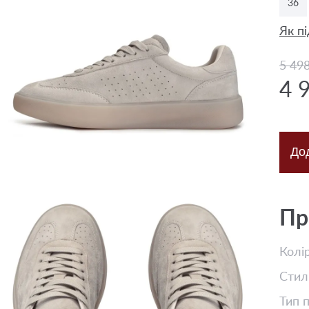
36
Як пі
5 49
4 
До
Пр
Колі
Стил
Тип 