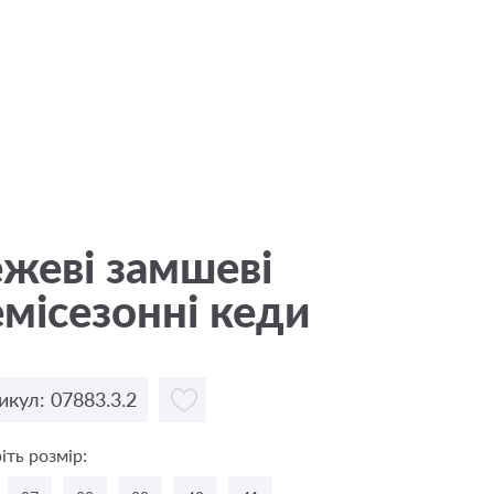
жевi замшеві
місезонні кеди
икул: 07883.3.2
іть розмір: