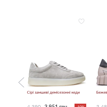
і кеди
-50%
Сірі замшеві демісезонні кеди
Бежев
4 390
3 951 грн.
3 4
-10%