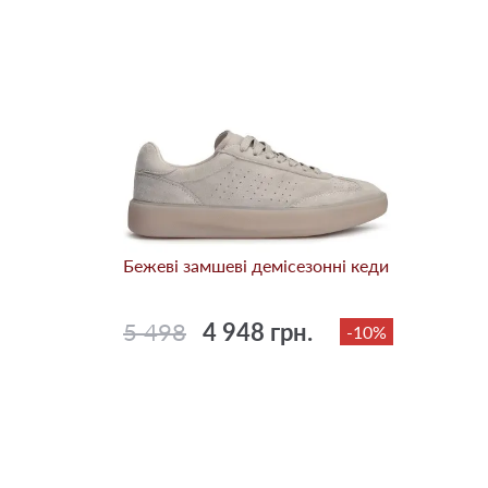
Бежевi замшеві демісезонні кеди
5 498
4 948 грн.
-10%