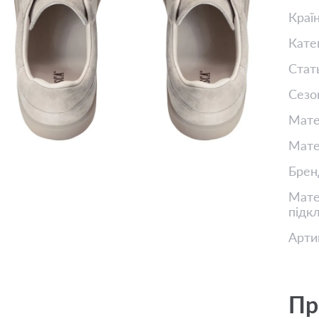
Краї
Кате
Стат
Сезо
Мате
Мате
Брен
Матер
підк
Арти
Пр