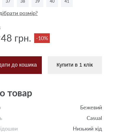
37
38
39
40
41
дібрати розмір?
8
948 грн.
-10%
дати до кошика
Купити в 1 клік
о товар
р
Бежевий
ь
Casual
підошви
Низький хід