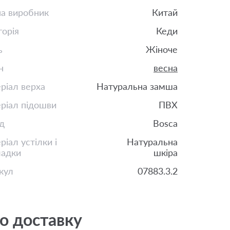
на виробник
Китай
горія
Кеди
ь
Жіноче
н
весна
ріал верха
Натуральна замша
ріал підошви
ПВХ
д
Bosca
іал устілки і
Натуральна
ладки
шкіра
кул
07883.3.2
о доставку