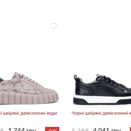
i шкіряні демісезонні кеди
Чорні шкіряні демісезонні 
88
1 744 грн.
5 388
4 041 грн.
-50%