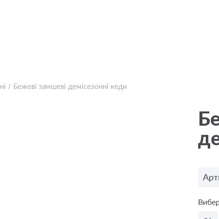
ні
/
Бежевi замшеві демісезонні кеди
Бе
де
Арт
Вибер