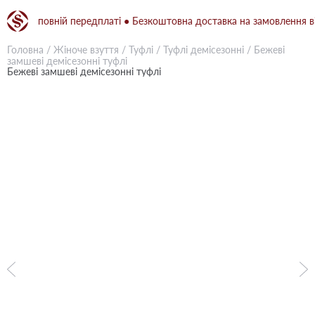
ри повній передплаті ● Безкоштовна доставка на замовлення від 15
Головна
/
Жіноче взуття
/
Туфлі
/
Туфлі демісезонні
/
Бежевi
замшеві демісезонні туфлі
Бежевi замшеві демісезонні туфлі