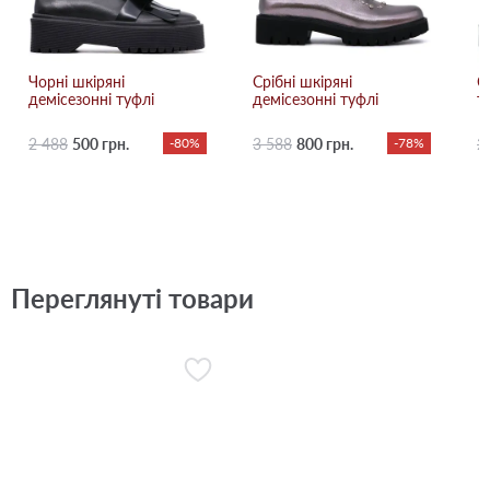
Чорні шкіряні
Срібні шкіряні
С
демісезонні туфлі
демісезонні туфлі
т
2 488
500 грн.
-80%
3 588
800 грн.
-78%
2
Переглянуті товари