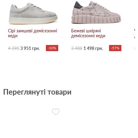
Сірі замшеві демісезонні
Бежевi шкіряні
Ч
кеди
демісезонні кеди
д
4 390
3 951 грн.
-10%
3 488
1 498 грн.
-57%
5
Переглянуті товари