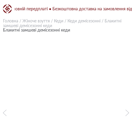
ри повній передплаті ● Безкоштовна доставка на замовлення від 150
Головна
/
Жіноче взуття
/
Кеди
/
Кеди демісезонні
/
Блакитні
замшеві демісезонні кеди
Блакитні замшеві демісезонні кеди