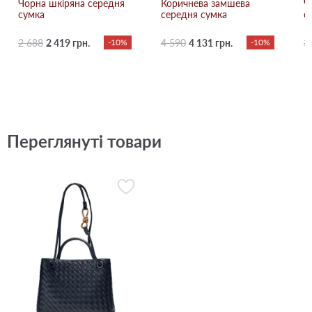
Чорна шкіряна середня
Коричнева замшева
Ч
сумка
середня сумка
с
2 688
2 419 грн.
-10%
4 590
4 131 грн.
-10%
3
Переглянуті товари