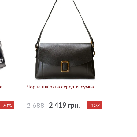
Коричнев
сумка
4 590
а
Чорна шкіряна середня сумка
2 688
2 419 грн.
-20%
-10%