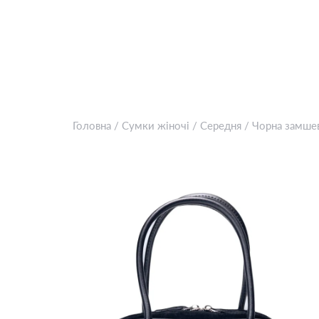
Головна
/
Сумки жіночі
/
Середня
/
Чорна замшев