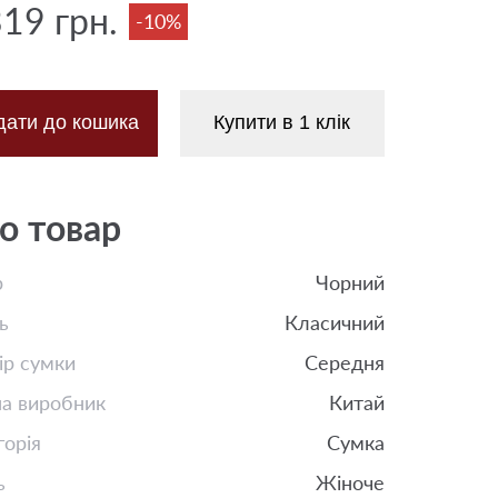
319 грн.
-10%
дати до кошика
Купити в 1 клік
о товар
р
Чорний
ь
Класичний
ір сумки
Середня
на виробник
Китай
горія
Сумка
ь
Жіноче