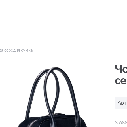
а середня сумка
Ч
се
Арт
3 68