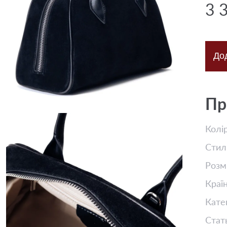
3 
До
Пр
Колі
Стил
Розм
Краї
Кате
Стат