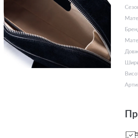
Сезо
Мате
Брен
Мате
Довж
Шир
Висо
Арти
Пр