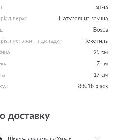
н
зима
ріал верха
Натуральна замша
д
Bosca
ріал устілки і підкладки
Текстиль
ина
25 см
ина
7 см
та
17 см
кул
88018 black
о доставку
Швидка доставка по Україні