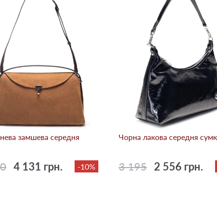
нева замшева середня
Чорна лакова середня сумк
90
4 131 грн.
3 195
2 556 грн.
-10%