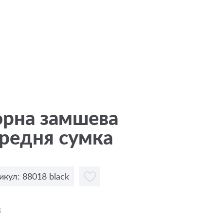
орна замшева
редня сумка
икул: 88018 black
8