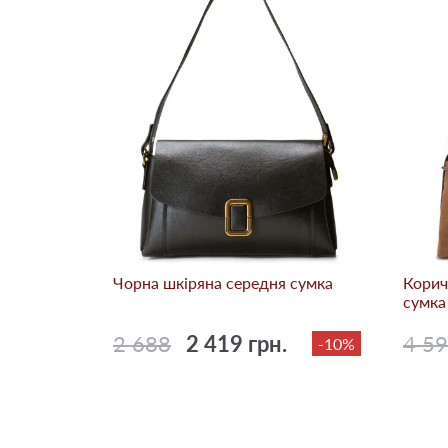
сумка
-20%
Чорна шкіряна середня сумка
Корич
сумка
2 688
2 419 грн.
4 5
-10%