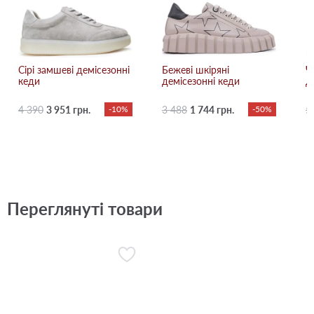
Сірі замшеві демісезонні
Бежевi шкіряні
Ч
кеди
демісезонні кеди
д
4 390
3 951 грн.
-10%
3 488
1 744 грн.
-50%
5
Переглянуті товари