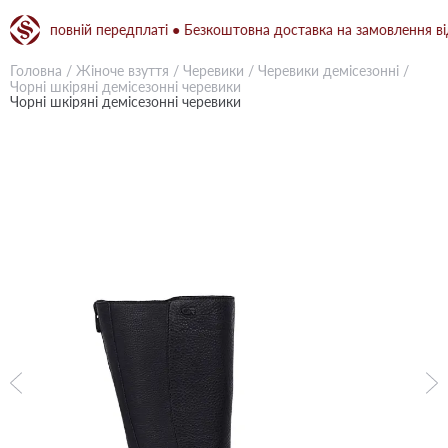
 повній передплаті ● Безкоштовна доставка на замовлення від 1500
Головна
/
Жіноче взуття
/
Черевики
/
Черевики демісезонні
/
Чорні шкіряні демісезонні черевики
Чорні шкіряні демісезонні черевики