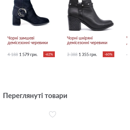
Чорні замшеві
Чорні шкіряні
Ч
демісезонні черевики
демісезонні черевики
д
4 188
1 579 грн.
-62%
3 388
1 355 грн.
-60%
4
Переглянуті товари