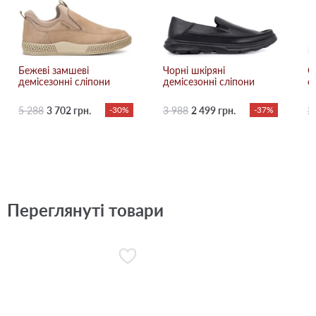
Бежевi замшеві
Чорні шкіряні
С
демісезонні сліпони
демісезонні сліпони
с
5 288
3 702 грн.
-30%
3 988
2 499 грн.
-37%
2
Переглянуті товари